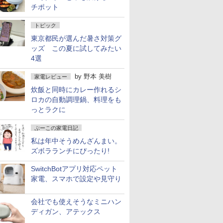
チポット
トピック
東京都民が選んだ暑さ対策グ
ッズ この夏に試してみたい
4選
by
野本 美樹
家電レビュー
炊飯と同時にカレー作れるシ
ロカの自動調理鍋、料理をも
っとラクに
ぷーこの家電日記
私は年中そうめんざんまい。
ズボラランチにぴったり!
SwitchBotアプリ対応ペット
家電、スマホで設定や見守り
会社でも使えそうなミニハン
ディガン、アテックス