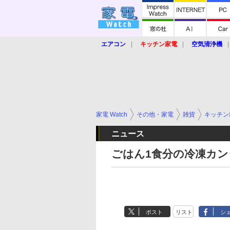
エアコン
キッチン家電
空気清浄機
炊飯器
ロボット掃除機
暖房器具
業界動向
【家電大賞2019】
【e-bi
家電 Watch
その他・家電
雑貨
キッチン
ニュース
ごはん1食分の冷凍カン
ポスト
リスト
シ