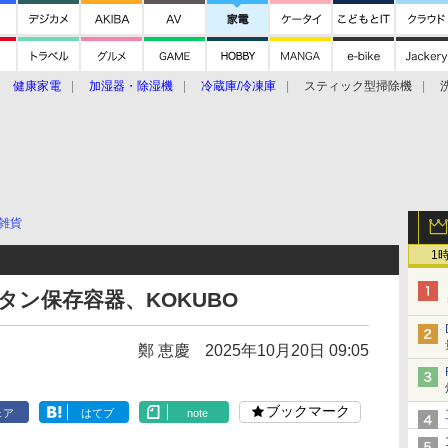
健康家電
加湿器・除湿機
冷蔵庫/冷凍庫
スティック型掃除機
扇風機
オーブン・電子レンジ
スマートハウス
掃除機
家事家電
ke大賞2019】
CES 2020
雑貨
1
タン保存容器、KOKUBO
鄭 恵慶
2025年10月20日 09:05
ブックマーク
ェア
はてブ
note