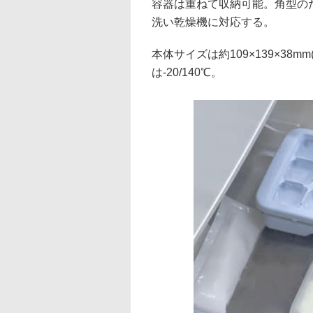
容器は重ねて収納可能。角型の
洗い乾燥機に対応する。
本体サイズは約109×139×38m
は-20/140℃。