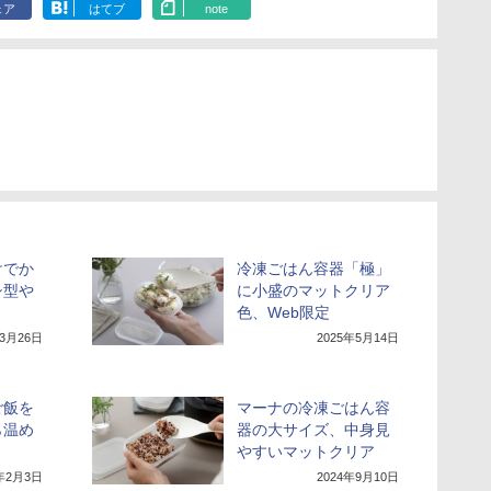
ェア
はてブ
note
けでか
冷凍ごはん容器「極」
シ型や
に小盛のマットクリア
色、Web限定
年3月26日
2025年5月14日
ご飯を
マーナの冷凍ごはん容
ら温め
器の大サイズ、中身見
やすいマットクリア
5年2月3日
2024年9月10日