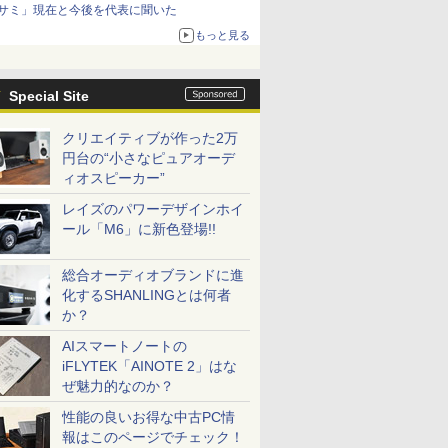
サミ」現在と今後を代表に聞いた
もっと見る
Special Site
クリエイティブが作った2万
円台の“小さなピュアオーデ
ィオスピーカー”
レイズのパワーデザインホイ
ール「M6」に新色登場!!
総合オーディオブランドに進
化するSHANLINGとは何者
か？
AIスマートノートの
iFLYTEK「AINOTE 2」はな
ぜ魅力的なのか？
性能の良いお得な中古PC情
報はこのページでチェック！