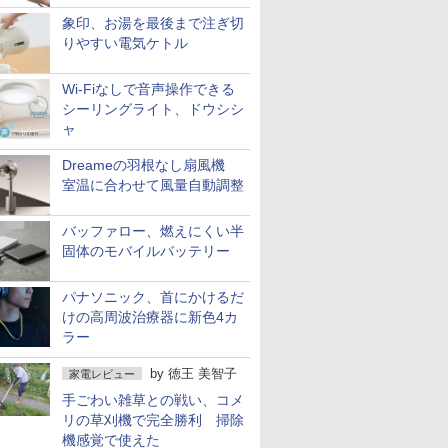
象印、お湯を最後まで注ぎ切
りやすい電気ケトル
Wi-Fiなしで音声操作できる
シーリングライト、ドウシシ
ャ
Dreameの羽根なし扇風機
室温に合わせて風量自動調整
バッファロー、燃えにくい半
固体のモバイルバッテリー
パナソニック、首にかけるだ
けの高周波治療器に新色4カ
ラー
by
徳王 美智子
家電レビュー
手ごわい雑草との戦い、コメ
リの草刈機で完全勝利 掃除
機感覚で使えた