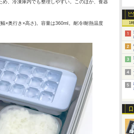
ため、冷凍庫内でも整理しやすい。このほか、食器
m(幅×奥行き×高さ)。容量は360ml。耐冷/耐熱温度
1