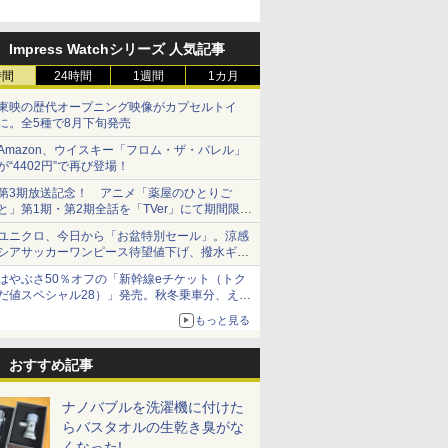
Impress Watchシリーズ 人気記事
時間
24時間
1週間
1カ月
東映の歴代オープニング映像がカプセルトイ
に。全5種で8月下旬発売
Amazon、ウイスキー「フロム・ザ・バレル」
が“4402円”で再び登場！
第3期放送記念！ アニメ「薬屋のひとりご
と」第1期・第2期全話を「TVer」にて期間限定
で順次無料配信開始
ユニクロ、今日から「お盆特別セール」。涼感
シアサッカーワンピース待望値下げ、撥水ギア
ショーツは1990円に
はやぶさ50％オフの「新幹線eチケット（トク
だ値スペシャル28）」発売。秋冬乗車分、えき
ねっと限定
もっと見る
おすすめ記事
ナノバブルを洗濯機に付けた
らバスタオルの生乾き臭がな
くなった!