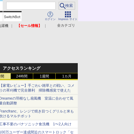
ログイン
Impress サイト
全カテゴリ
洗濯機
【セール情報】
照明器具
美容家電
アクセスランキング
時間
24時間
1週間
1カ月
【家電レビュー】手ごわい雑草との戦い、コメ
リの草刈機で完全勝利 掃除機感覚で使えた
Dreameの羽根なし扇風機 室温に合わせて風
量自動調整
Francfranc、レンジで焼き目つくグリルと米も
炊けるマルチポット
工事不要のパナソニック食洗機 1〜2人向け
100万ユーザー達成間近のスマートロック「セ