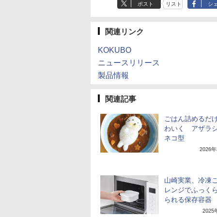
ポスト
リスト
シ
関連リンク
KOKUBO
ニュースリリース
製品情報
関連記事
ごはん詰めるだ
わいく アザラ
ネコ型
2026
山崎実業、冷凍
レンジでふっく
られる保存容器
202