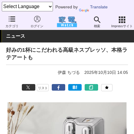
Powered by
Translate
家電 Watch
生活家電
キッチン家電
コーヒーメーカー
カテゴリ
ログイン
検索
Impressサイト
ニュース
好みの1杯にこだわれる高級ネスプレッソ、本格ラ
テアートも
伊森 ちづる
2025年10月10日 14:05
リスト