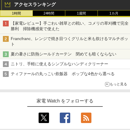
アクセスランキング
1時間
24時間
1週間
1カ月
【家電レビュー】手ごわい雑草との戦い、コメリの草刈機で完全
勝利 掃除機感覚で使えた
Francfranc、レンジで焼き目つくグリルと米も炊けるマルチポッ
ト
夏の暑さに防熱シールドカーテン 閉めても暗くならない
ニトリ、手軽に使えるシンプルなハンディクリーナー
ティファールの丸っこい炊飯器 ポップな4色から選べる
もっと見る
家電 Watch をフォローする