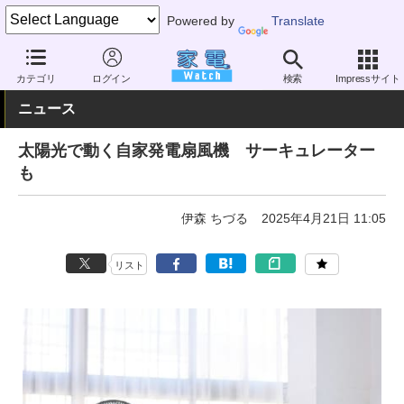
Powered by
Translate
家電 Watch
空調家電
扇風機
単機能
カテゴリ
ログイン
検索
Impressサイト
ニュース
太陽光で動く自家発電扇風機 サーキュレーター
も
伊森 ちづる
2025年4月21日 11:05
リスト