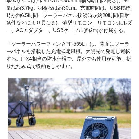
本体サイズは約345×310×880mm(幅×奥行き×高さ)、重
量は約3.7kg。羽根径は約30cm。充電時間は、USB接続
時が約6.5時間、ソーラーパネル接続時が約20時間(日射
条件などにより異なる)。薄型リモコン、リモコンホルダ
ー、ACアダプター、USBケーブル(約2m)が付属する。
「ソーラーパワーファン APF-565L」は、背面にソーラ
ーパネルを搭載した充電式扇風機。太陽光で発電し運転
する。IPX4相当の防水仕様で、屋外でも使用が可能。折
りたたみ式で収納もしやすい。