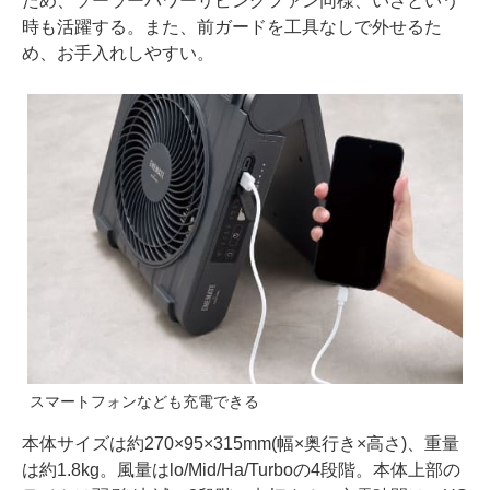
ため、ソーラーパワーリビングファン同様、いざという
時も活躍する。また、前ガードを工具なしで外せるた
め、お手入れしやすい。
スマートフォンなども充電できる
本体サイズは約270×95×315mm(幅×奥行き×高さ)、重量
は約1.8kg。風量はlo/Mid/Ha/Turboの4段階。本体上部の