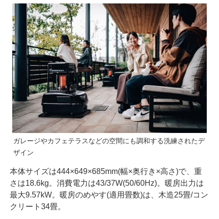
ガレージやカフェテラスなどの空間にも調和する洗練されたデ
ザイン
本体サイズは444×649×685mm(幅×奥行き×高さ)で、重
さは18.6kg。消費電力は43/37W(50/60Hz)。暖房出力は
最大9.57kW。暖房のめやす(適用畳数)は、木造25畳/コン
クリート34畳。