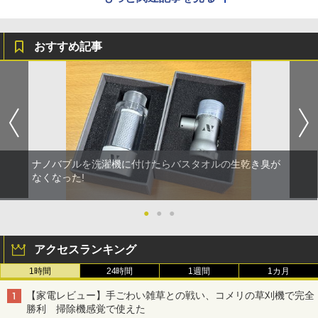
おすすめ記事
ナノバブルを洗濯機に付けたらバスタオルの生乾き臭が
なくなった!
●
●
●
アクセスランキング
1時間
24時間
1週間
1カ月
【家電レビュー】手ごわい雑草との戦い、コメリの草刈機で完全
勝利 掃除機感覚で使えた