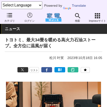
Powered by
Translate
家電 Watch
空調家電
暖房器具
その他
カテゴリ
ログイン
検索
Impressサイト
ニュース
トヨトミ、最大34畳を暖める高火力石油ストー
ブ。全方位に温風が届く
松川 叶実
2023年10月18日 16:05
リスト