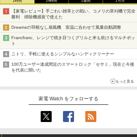
1時間
24時間
1週間
1カ月
【家電レビュー】手ごわい雑草との戦い、コメリの草刈機で完全
勝利 掃除機感覚で使えた
Dreameの羽根なし扇風機 室温に合わせて風量自動調整
Francfranc、レンジで焼き目つくグリルと米も炊けるマルチポッ
ト
ニトリ、手軽に使えるシンプルなハンディクリーナー
100万ユーザー達成間近のスマートロック「セサミ」現在と今後
を代表に聞いた
もっと見る
家電 Watch をフォローする