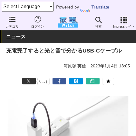
Powered by
Translate
家電 Watch
生活家電
電池・タップ
ケーブルアクセサリー
カテゴリ
ログイン
検索
Impressサイト
ニュース
充電完了すると光と音で分かるUSB-Cケーブル
河原塚 英信
2023年1月4日 13:05
リスト