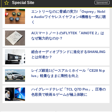
Special Site
エントリーなのに脅威の実力!「Osprey」Nobl
e Audioワイヤレスイヤフォン4機種を一気に聴
く
AIスマートノートのiFLYTEK「AINOTE 2」は
なぜ魅力的なのか？
総合オーディオブランドに進化するSHANLING
とは何者か？
レイズ鍛造1ピースアルミホイール「CE28 N-p
lus」軽量なままに剛性を向上
ハイグレードテレビ「TCL Q7D Pro」。圧巻の
色彩美で映画＆ゲームが極上体験に