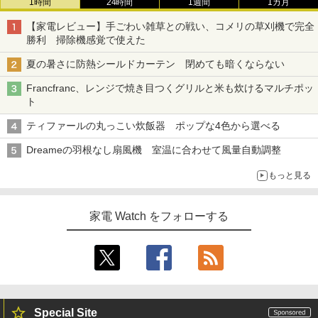
1時間
24時間
1週間
1カ月
【家電レビュー】手ごわい雑草との戦い、コメリの草刈機で完全
勝利 掃除機感覚で使えた
夏の暑さに防熱シールドカーテン 閉めても暗くならない
Francfranc、レンジで焼き目つくグリルと米も炊けるマルチポッ
ト
ティファールの丸っこい炊飯器 ポップな4色から選べる
Dreameの羽根なし扇風機 室温に合わせて風量自動調整
もっと見る
家電 Watch をフォローする
Special Site