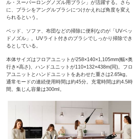
ル・スーパーロングノズル用ブラシ」が活躍する。さら
に、ブラシをアングルブラシにつけかえれば角度を変え
られるという。
ベッド、ソファ、布団などの掃除に便利なのが「UVベッ
ドノズル」。UVライト付きのブラシでしっかり掃除でき
るとしている。
本体サイズはフロアユニットが258×140×1,105mm(幅×奥
行き×高さ)、ハンドユニットが110×132×438m(同)。フロ
アユニットとハンドユニットをあわせた重さは2.65kg。
通常モードの連続使用時間は約45分。充電時間は約4.5時
間。集じん容量は300ml。