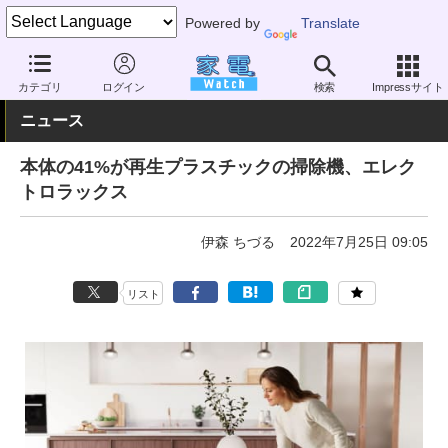
Powered by
Translate
家電 Watch
生活家電
掃除機
スティック型
カテゴリ
ログイン
検索
Impressサイト
ニュース
本体の41%が再生プラスチックの掃除機、エレク
トロラックス
伊森 ちづる
2022年7月25日 09:05
リスト