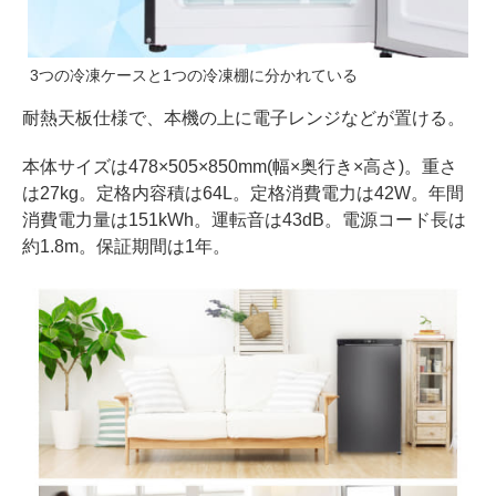
3つの冷凍ケースと1つの冷凍棚に分かれている
耐熱天板仕様で、本機の上に電子レンジなどが置ける。
本体サイズは478×505×850mm(幅×奥行き×高さ)。重さ
は27kg。定格内容積は64L。定格消費電力は42W。年間
消費電力量は151kWh。運転音は43dB。電源コード長は
約1.8m。保証期間は1年。