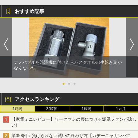
おすすめ記事
ナノバブルを洗濯機に付けたらバスタオルの生乾き臭が
なくなった!
●
●
●
アクセスランキング
1時間
24時間
1週間
1カ月
【家電ミニレビュー】ワークマンの腰につける爆風ファンが涼し
い!
第398回：負けられない戦いの終わり方【カデーニャカンパニ