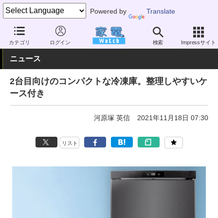
Powered by
Translate
家電 Watch
生活家電
冷蔵庫/冷凍庫
フリーザー
カテゴリ
ログイン
検索
Impressサイト
ニュース
2台目向けのコンパクトな冷凍庫。整理しやすいケ
ース付き
河原塚 英信
2021年11月18日 07:30
リスト