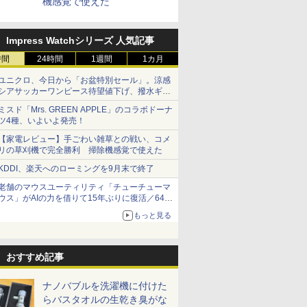
機感覚で使えた
Impress Watchシリーズ 人気記事
時間
24時間
1週間
1カ月
ユニクロ、今日から「お盆特別セール」。涼感
シアサッカーワンピース待望値下げ、撥水ギア
ショーツは1990円に
ミスド「Mrs. GREEN APPLE」のコラボドーナ
ツ4種、いよいよ発売！
【家電レビュー】手ごわい雑草との戦い、コメ
リの草刈機で完全勝利 掃除機感覚で使えた
KDDI、楽天へのローミングを9月末で終了
老舗のマウスユーティリティ「チューチューマ
ウス」がAIの力を借りて15年ぶりに復活／64bit
化、Windows 10/11、「Chrome」も走り回
もっと見る
る。復活記念で2026年末まで500円
おすすめ記事
ナノバブルを洗濯機に付けた
らバスタオルの生乾き臭がな