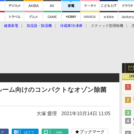
健康家電
加湿器・除湿機
冷蔵庫/冷凍庫
スティック型掃除機
扇風機
オーブン・電子レンジ
スマートハウス
掃除機
家事家電
ke大賞2019】
CES 2020
1
ルーム向けのコンパクトなオゾン除菌
大塚 愛理
2021年10月14日 11:05
ブックマーク
ェア
はてブ
note