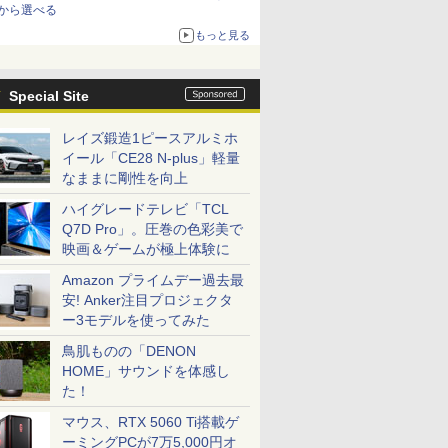
から選べる
もっと見る
Special Site
レイズ鍛造1ピースアルミホ
イール「CE28 N-plus」軽量
なままに剛性を向上
ハイグレードテレビ「TCL
Q7D Pro」。圧巻の色彩美で
映画＆ゲームが極上体験に
Amazon プライムデー過去最
安! Anker注目プロジェクタ
ー3モデルを使ってみた
鳥肌ものの「DENON
HOME」サウンドを体感し
た！
マウス、RTX 5060 Ti搭載ゲ
ーミングPCが7万5,000円オ