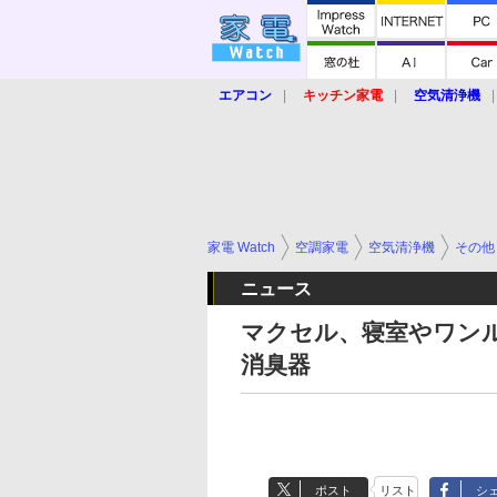
エアコン
キッチン家電
空気清浄機
炊飯器
ロボット掃除機
暖房器具
業界動向
【家電大賞2019】
【e-bi
家電 Watch
空調家電
空気清浄機
その他
ニュース
マクセル、寝室やワン
消臭器
ポスト
リスト
シ