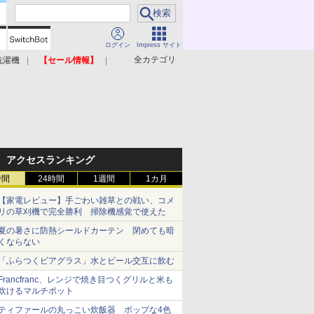
ログイン
Impress サイト
全カテゴリ
洗濯機
【セール情報】
照明器具
美容家電
アクセスランキング
時間
24時間
1週間
1カ月
【家電レビュー】手ごわい雑草との戦い、コメ
リの草刈機で完全勝利 掃除機感覚で使えた
夏の暑さに防熱シールドカーテン 閉めても暗
くならない
「ふらつくビアグラス」水とビール交互に飲む
Francfranc、レンジで焼き目つくグリルと米も
炊けるマルチポット
ティファールの丸っこい炊飯器 ポップな4色