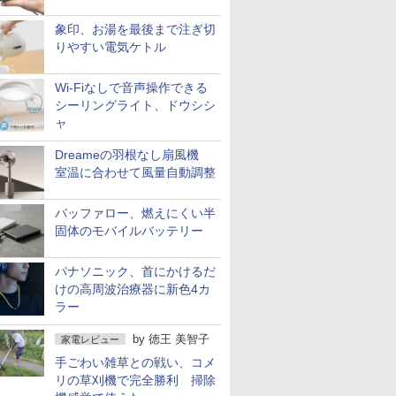
象印、お湯を最後まで注ぎ切
りやすい電気ケトル
Wi-Fiなしで音声操作できる
シーリングライト、ドウシシ
ャ
Dreameの羽根なし扇風機
室温に合わせて風量自動調整
バッファロー、燃えにくい半
固体のモバイルバッテリー
パナソニック、首にかけるだ
けの高周波治療器に新色4カ
ラー
by
徳王 美智子
家電レビュー
手ごわい雑草との戦い、コメ
リの草刈機で完全勝利 掃除