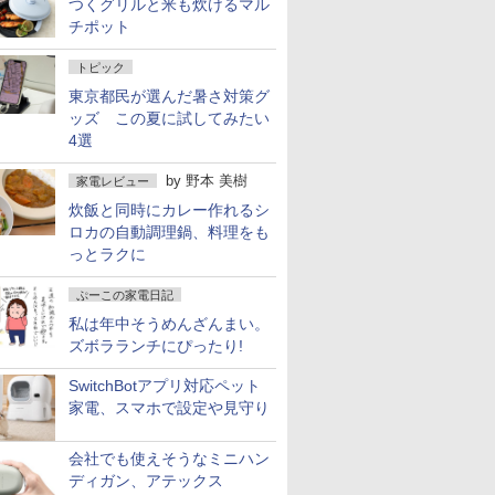
つくグリルと米も炊けるマル
チポット
トピック
東京都民が選んだ暑さ対策グ
ッズ この夏に試してみたい
4選
by
野本 美樹
家電レビュー
炊飯と同時にカレー作れるシ
ロカの自動調理鍋、料理をも
っとラクに
ぷーこの家電日記
私は年中そうめんざんまい。
ズボラランチにぴったり!
SwitchBotアプリ対応ペット
家電、スマホで設定や見守り
会社でも使えそうなミニハン
ディガン、アテックス