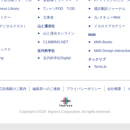
ップ担当者フォーラム
楽器探そう!デジマート
Jディフェンスニュー
ness Library
TシャツPOD T-OD
通訳翻訳ジャーナル
セミナー
立東舎
JレスキューWeb
 X（デジタルクロス）
山と溪谷社
イカロスアカデミー
山と溪谷オンライン
MdN
CLIMBING-NET
MdN Books
ブックス
近代科学社
MdN Design Interactiv
ing
近代科学社Digital
テックリブ
TechLib
広告掲載のご案内
編集部へのご連絡
プライバシーポリシー
会社概要
Copyright ©
2026
Impress Corporation. All rights reserved.