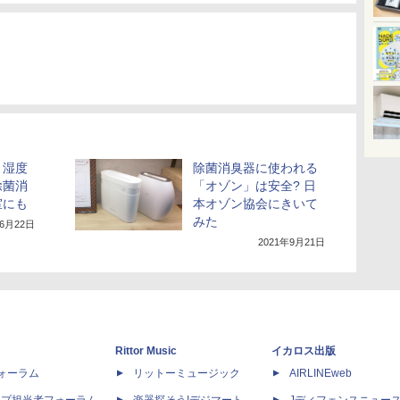
と湿度
除菌消臭器に使われる
除菌消
「オゾン」は安全? 日
室にも
本オゾン協会にきいて
みた
年6月22日
2021年9月21日
Rittor Music
イカロス出版
dフォーラム
リットーミュージック
AIRLINEweb