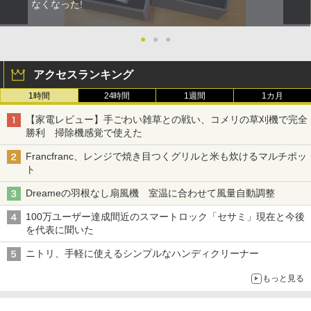
なくなった!
●
●
●
アクセスランキング
1時間
24時間
1週間
1カ月
【家電レビュー】手ごわい雑草との戦い、コメリの草刈機で完全
勝利 掃除機感覚で使えた
Francfranc、レンジで焼き目つくグリルと米も炊けるマルチポッ
ト
Dreameの羽根なし扇風機 室温に合わせて風量自動調整
100万ユーザー達成間近のスマートロック「セサミ」現在と今後
を代表に聞いた
ニトリ、手軽に使えるシンプルなハンディクリーナー
もっと見る