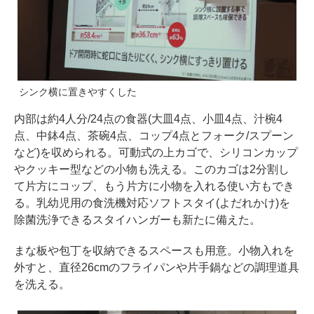
シンク横に置きやすくした
内部は約4人分/24点の食器(大皿4点、小皿4点、汁椀4
点、中鉢4点、茶碗4点、コップ4点とフォーク/スプーン
など)を収められる。可動式の上カゴで、シリコンカップ
やクッキー型などの小物も洗える。このカゴは2分割し
て片方にコップ、もう片方に小物を入れる使い方もでき
る。乳幼児用の食洗機対応ソフトスタイ(よだれかけ)を
除菌洗浄できるスタイハンガーも新たに備えた。
まな板や包丁を収納できるスペースも用意。小物入れを
外すと、直径26cmのフライパンや片手鍋などの調理道具
を洗える。