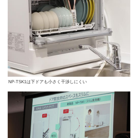
NP-TSK1は下ドアも小さく干渉しにくい