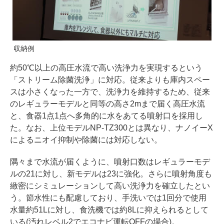
収納例
約50℃以上の高圧水流で高い洗浄力を実現するという
「ストリーム除菌洗浄」に対応。従来よりも庫内スペー
スは小さくなった一方で、洗浄力を維持するため、従来
のレギュラーモデルと同等の高さ2mまで届く高圧水流
と、食器1点1点へ多角的に水をあてる噴射口を採用し
た。なお、上位モデルNP-TZ300とは異なり、ナノイーX
によるニオイ抑制や除菌には対応しない。
隅々まで水流が届くように、噴射口数はレギュラーモデ
ルの21に対し、新モデルは23に強化。さらに噴射角度も
緻密にシミュレーションして高い洗浄力を確立したとい
う。節水性にも配慮しており、手洗いでは1回分で使用
水量約51Lに対し、食洗機では約8Lに抑えられるとして
いる(汚れレベル2でエコナビ運転OFFの場合)。