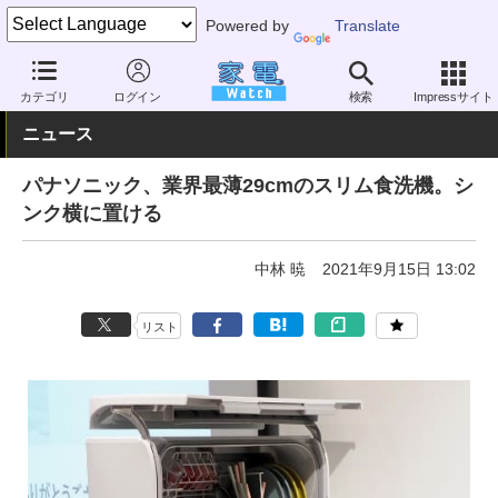
Powered by
Translate
家電 Watch
生活家電
家事家電
食器洗い乾燥機
カテゴリ
ログイン
検索
Impressサイト
ニュース
パナソニック、業界最薄29cmのスリム食洗機。シ
ンク横に置ける
中林 暁
2021年9月15日 13:02
リスト