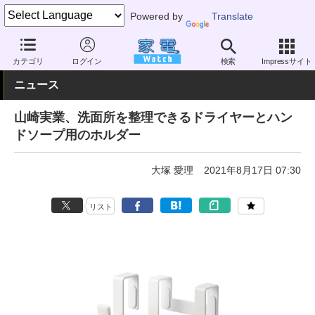
Powered by
Translate
家電 Watch
その他・家電
雑貨
雑貨（一般）
カテゴリ
ログイン
検索
Impressサイト
ニュース
山崎実業、洗面所を整理できるドライヤーとハン
ドソープ用のホルダー
大塚 愛理
2021年8月17日 07:30
リスト