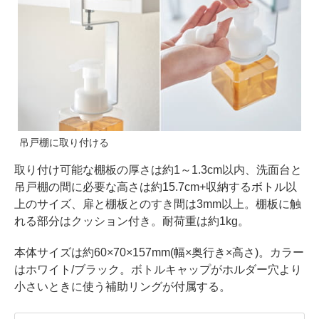
吊戸棚に取り付ける
取り付け可能な棚板の厚さは約1～1.3cm以内、洗面台と
吊戸棚の間に必要な高さは約15.7cm+収納するボトル以
上のサイズ、扉と棚板とのすき間は3mm以上。棚板に触
れる部分はクッション付き。耐荷重は約1kg。
本体サイズは約60×70×157mm(幅×奥行き×高さ)。カラー
はホワイト/ブラック。ボトルキャップがホルダー穴より
小さいときに使う補助リングが付属する。