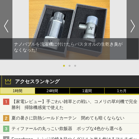
ナノバブルを洗濯機に付けたらバスタオルの生乾き臭が
なくなった!
●
●
●
アクセスランキング
1時間
24時間
1週間
1カ月
【家電レビュー】手ごわい雑草との戦い、コメリの草刈機で完全
勝利 掃除機感覚で使えた
夏の暑さに防熱シールドカーテン 閉めても暗くならない
ティファールの丸っこい炊飯器 ポップな4色から選べる