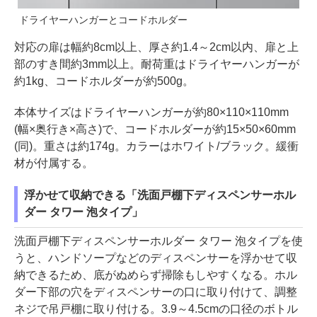
ドライヤーハンガーとコードホルダー
対応の扉は幅約8cm以上、厚さ約1.4～2cm以内、扉と上
部のすき間約3mm以上。耐荷重はドライヤーハンガーが
約1kg、コードホルダーが約500g。
本体サイズはドライヤーハンガーが約80×110×110mm
(幅×奥行き×高さ)で、コードホルダーが約15×50×60mm
(同)。重さは約174g。カラーはホワイト/ブラック。緩衝
材が付属する。
浮かせて収納できる「洗面戸棚下ディスペンサーホル
ダー タワー 泡タイプ」
洗面戸棚下ディスペンサーホルダー タワー 泡タイプを使
うと、ハンドソープなどのディスペンサーを浮かせて収
納できるため、底がぬめらず掃除もしやすくなる。ホル
ダー下部の穴をディスペンサーの口に取り付けて、調整
ネジで吊戸棚に取り付ける。3.9～4.5cmの口径のボトル