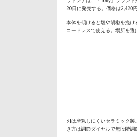
ラドンナは、「Toffy」ブランド
20日に発売する。価格は2,420
本体を傾けると塩や胡椒を挽け
コードレスで使える。場所を選
刃は摩耗しにくいセラミック製
き方は調節ダイヤルで無段階調