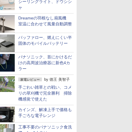
シーリングライト、ドウシシ
ャ
Dreameの羽根なし扇風機
室温に合わせて風量自動調整
バッファロー、燃えにくい半
固体のモバイルバッテリー
パナソニック、首にかけるだ
けの高周波治療器に新色4カ
ラー
by
徳王 美智子
家電レビュー
手ごわい雑草との戦い、コメ
リの草刈機で完全勝利 掃除
機感覚で使えた
カインズ、解凍上手で価格も
手ごろな電子レンジ
工事不要のパナソニック食洗