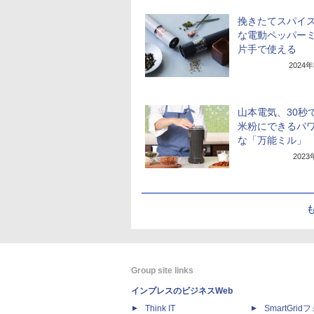
挽きたてスパイ
な電動ペッパー
片手で使える
2024
山本電気、30秒
米粉にできるパ
な「万能ミル」
202
Group site links
インプレスのビジネスWeb
Think IT
SmartGri