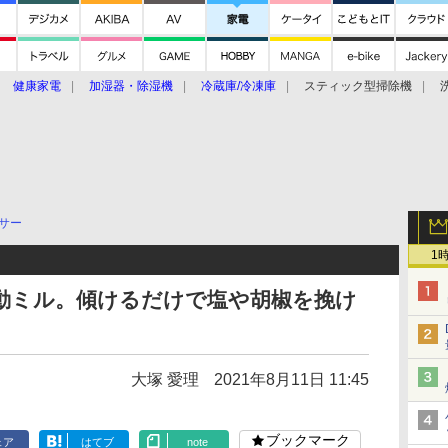
健康家電
加湿器・除湿機
冷蔵庫/冷凍庫
スティック型掃除機
扇風機
オーブン・電子レンジ
スマートハウス
掃除機
家事家電
ke大賞2019】
CES 2020
サー
1
る電動ミル。傾けるだけで塩や胡椒を挽け
大塚 愛理
2021年8月11日 11:45
ブックマーク
ェア
はてブ
note