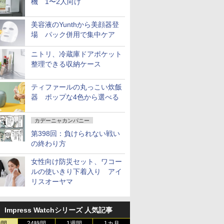
機 1〜2人向け
美容液のYunthから美顔器登
場 パック併用で集中ケア
ニトリ、冷蔵庫ドアポケット
整理できる収納ケース
ティファールの丸っこい炊飯
器 ポップな4色から選べる
カデーニャカンパニー
第398回：負けられない戦い
の終わり方
女性向け防災セット、ワコー
ルの使いきり下着入り アイ
リスオーヤマ
Impress Watchシリーズ 人気記事
時間
24時間
1週間
1カ月