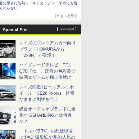
夏の暑さに防熱シールドカーテン 閉めても暗
くならない
もっと見る
Special Site
レイズのプレミアムカー向け
ブランドHOMURAから
「2×9R」が登場！
ハイグレードテレビ「TCL
Q7D Pro」。圧巻の色彩美で
映画＆ゲームが極上体験に
レイズ鍛造1ピースアルミホ
イール「CE28 N-plus」軽量
なままに剛性を向上
総合オーディオブランドに進
化するSHANLINGとは何者
か？
「ドスパラTV」の配信現場
に“PAD”撮影班が潜入!人気の