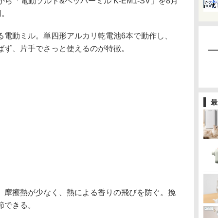
から「電動ソルト&ペッパーミル K-EM1-SV」を8月
円。
る電動ミル。単四形アルカリ乾電池6本で動作し、
ばず、片手でさっと使えるのが特徴。
最
。摩擦熱が少なく、熱による香りの飛びを防ぐ。挽
節できる。