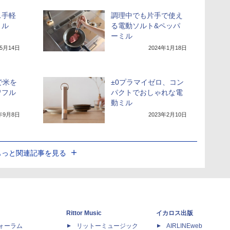
ス手軽
調理中でも片手で使え
ミル
る電動ソルト&ペッパ
ーミル
年5月14日
2024年1月18日
で米を
±0プラマイゼロ、コン
ワフル
パクトでおしゃれな電
動ミル
3年9月8日
2023年2月10日
もっと関連記事を見る
Rittor Music
イカロス出版
dフォーラム
リットーミュージック
AIRLINEweb