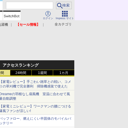
ログイン
Impress サイト
全カテゴリ
洗濯機
【セール情報】
照明器具
美容家電
アクセスランキング
時間
24時間
1週間
1カ月
【家電レビュー】手ごわい雑草との戦い、コメ
リの草刈機で完全勝利 掃除機感覚で使えた
Dreameの羽根なし扇風機 室温に合わせて風
量自動調整
【家電ミニレビュー】ワークマンの腰につける
爆風ファンが涼しい!
バッファロー、燃えにくい半固体のモバイルバ
ッテリー