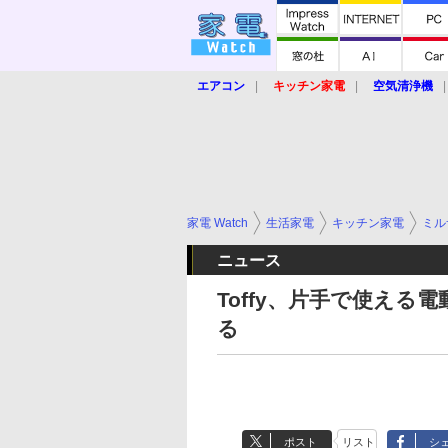
エアコン
キッチン家電
空気清浄機
炊飯器
ロボット掃除機
暖房器具
業界動向
【家電大賞2019】
【e-bi
家電 Watch
生活家電
キッチン家電
ミル
ニュース
Toffy、片手で使え
る
ポスト
リスト
シ