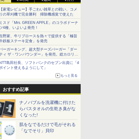
【家電レビュー】手ごわい雑草との戦い、コメ
リの草刈機で完全勝利 掃除機感覚で使えた
ミスド「Mrs. GREEN APPLE」のコラボドーナ
ツ4種、いよいよ発売！
吉野家、牛リブロースを熱々で提供する「極旨
牛鉄板ステーキ定食」を発売
バーガーキング、超大型チーズバーガー「ダー
ティ ザ・ワンパウンダー」を発売。総カロリー
約1656kcal、総重量約527g！
NTT島田社長、ソフトバンクのセブン出資に「d
ポイント使えるようにして」
もっと見る
おすすめ記事
ナノバブルを洗濯機に付けた
らバスタオルの生乾き臭がな
くなった!
肌をなでるだけで毛がそれる
「なでそり」貝印