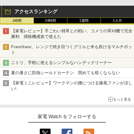
アクセスランキング
1時間
24時間
1週間
1カ月
【家電レビュー】手ごわい雑草との戦い、コメリの草刈機で完全
勝利 掃除機感覚で使えた
Francfranc、レンジで焼き目つくグリルと米も炊けるマルチポッ
ト
ニトリ、手軽に使えるシンプルなハンディクリーナー
夏の暑さに防熱シールドカーテン 閉めても暗くならない
【家電ミニレビュー】ワークマンの腰につける爆風ファンが涼し
い!
もっと見る
家電 Watch をフォローする