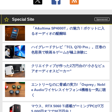
Special Site
「A&ultima SP4000T」の魅力！ポケットに入
るオーディオの醍醐味
ハイグレードテレビ「TCL Q7D Pro」。圧巻の
色彩美で映画＆ゲームが極上体験に
クリエイティブが作った2万円台の“小さなピュ
アオーディオスピーカー”
エントリーなのに脅威の実力!「Osprey」Nobl
e Audioワイヤレスイヤフォン4機種を一気に聴
く
マウス、RTX 5060 Ti搭載ゲーミングPCが7万
5,000円オフで30万円台！