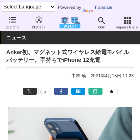
Powered by
Translate
家電 Watch
生活家電
電池・タップ
充電池
カテゴリ
ログイン
検索
Impressサイト
ニュース
Anker初、マグネット式ワイヤレス給電モバイル
バッテリー。手持ちでiPhone 12充電
中林 暁
2021年4月15日 11:23
リスト