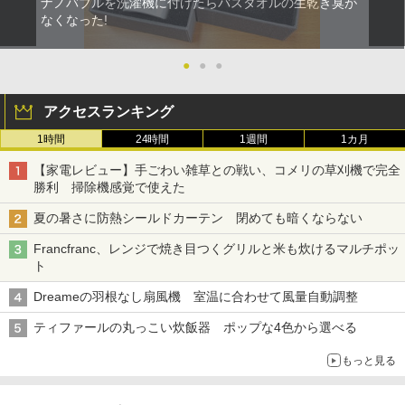
ナノバブルを洗濯機に付けたらバスタオルの生乾き臭が
なくなった!
●
●
●
アクセスランキング
1時間
24時間
1週間
1カ月
【家電レビュー】手ごわい雑草との戦い、コメリの草刈機で完全
勝利 掃除機感覚で使えた
夏の暑さに防熱シールドカーテン 閉めても暗くならない
Francfranc、レンジで焼き目つくグリルと米も炊けるマルチポッ
ト
Dreameの羽根なし扇風機 室温に合わせて風量自動調整
ティファールの丸っこい炊飯器 ポップな4色から選べる
もっと見る