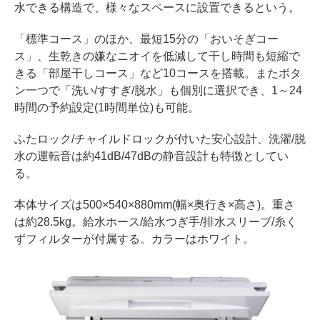
水できる構造で、様々なスペースに設置できるという。
「標準コース」のほか、最短15分の「おいそぎコー
ス」、生乾きの嫌なニオイを低減して干し時間も短縮で
きる「部屋干しコース」など10コースを搭載。またボタ
ン一つで「洗い/すすぎ/脱水」も個別に選択でき、1～24
時間の予約設定(1時間単位)も可能。
ふたロック/チャイルドロックが付いた安心設計、洗濯/脱
水の運転音は約41dB/47dBの静音設計も特徴としてい
る。
本体サイズは500×540×880mm(幅×奥行き×高さ)。重さ
は約28.5kg。給水ホース/給水つぎ手/排水スリーブ/糸く
ずフィルターが付属する。カラーはホワイト。