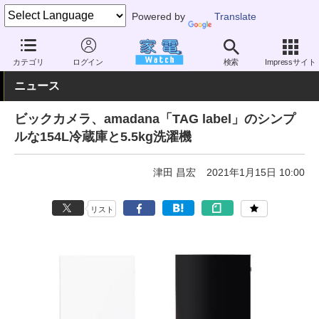
Powered by
Translate
家電 Watch
生活家電
冷蔵庫/冷凍庫
小型（300L未満）
カテゴリ
ログイン
検索
Impressサイト
ニュース
ビックカメラ、amadana「TAG label」のシンプ
ルな154L冷蔵庫と5.5kg洗濯機
津田 昌宏
2021年1月15日 10:00
リスト