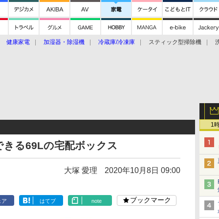
健康家電
加湿器・除湿機
冷蔵庫/冷凍庫
スティック型掃除機
扇風機
オーブン・電子レンジ
スマートハウス
掃除機
家事家電
ke大賞2019】
CES 2020
1
きる69Lの宅配ボックス
大塚 愛理
2020年10月8日 09:00
ブックマーク
ェア
はてブ
note