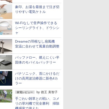
象印、お湯を最後まで注ぎ切
りやすい電気ケトル
Wi-Fiなしで音声操作できる
シーリングライト、ドウシシ
ャ
Dreameの羽根なし扇風機
室温に合わせて風量自動調整
バッファロー、燃えにくい半
固体のモバイルバッテリー
パナソニック、首にかけるだ
けの高周波治療器に新色4カ
ラー
by
徳王 美智子
家電レビュー
手ごわい雑草との戦い、コメ
リの草刈機で完全勝利 掃除
機感覚で使えた