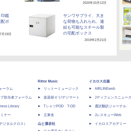
2020年10月12日
、印鑑
サンワサプライ、大き
宅配ボ
な荷物も入れられ、連
結も可能なスチール製
の宅配ボックス
年7月19日
2019年2月21日
Rittor Music
イカロス出版
dフォーラム
リットーミュージック
AIRLINEweb
ップ担当者フォーラム
楽器探そう!デジマート
Jディフェンスニュー
ness Library
TシャツPOD T-OD
通訳翻訳ジャーナル
セミナー
立東舎
JレスキューWeb
 X（デジタルクロス）
山と溪谷社
イカロスアカデミー