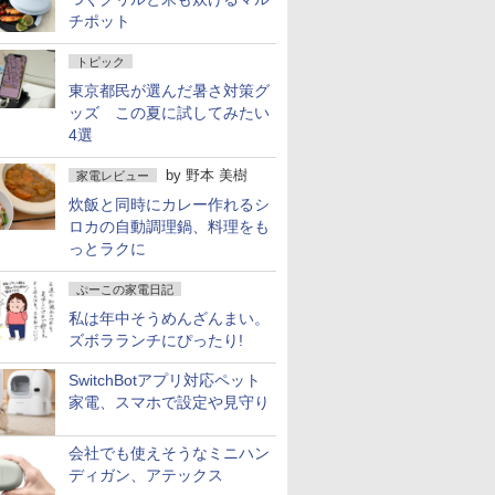
チポット
トピック
東京都民が選んだ暑さ対策グ
ッズ この夏に試してみたい
4選
by
野本 美樹
家電レビュー
炊飯と同時にカレー作れるシ
ロカの自動調理鍋、料理をも
っとラクに
ぷーこの家電日記
私は年中そうめんざんまい。
ズボラランチにぴったり!
SwitchBotアプリ対応ペット
家電、スマホで設定や見守り
会社でも使えそうなミニハン
ディガン、アテックス