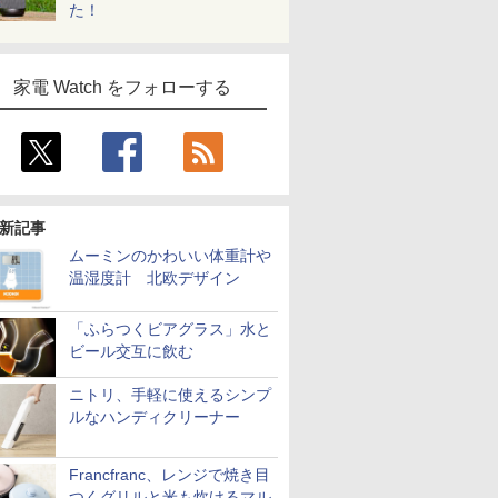
た！
家電 Watch をフォローする
新記事
ムーミンのかわいい体重計や
温湿度計 北欧デザイン
「ふらつくビアグラス」水と
ビール交互に飲む
ニトリ、手軽に使えるシンプ
ルなハンディクリーナー
Francfranc、レンジで焼き目
つくグリルと米も炊けるマル