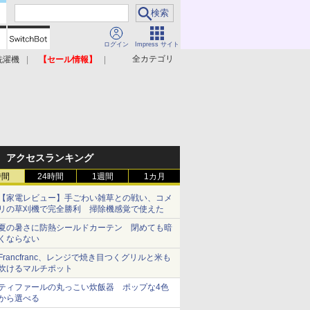
ログイン
Impress サイト
全カテゴリ
洗濯機
【セール情報】
照明器具
美容家電
アクセスランキング
時間
24時間
1週間
1カ月
【家電レビュー】手ごわい雑草との戦い、コメ
リの草刈機で完全勝利 掃除機感覚で使えた
夏の暑さに防熱シールドカーテン 閉めても暗
くならない
Francfranc、レンジで焼き目つくグリルと米も
炊けるマルチポット
ティファールの丸っこい炊飯器 ポップな4色
から選べる