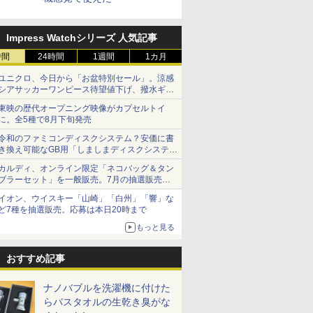
Impress Watchシリーズ 人気記事
時間
24時間
1週間
1カ月
ユニクロ、今日から「お盆特別セール」。涼感
シアサッカーワンピース待望値下げ、撥水ギア
ショーツは1990円に
東映の歴代オープニング映像がカプセルトイ
に。全5種で8月下旬発売
令和のファミコンディスクシステム？安価に書
き換え可能なGB用「しましまディスクシステ
ム」
カルディ、オンライン限定「ネコバッグ＆タン
ブラーセット」を一般販売。7月の抽選販売の
当選無効分
イオン、ウイスキー「山崎」「白州」「響」な
ど7種を抽選販売。応募は本日20時まで
もっと見る
おすすめ記事
ナノバブルを洗濯機に付けた
らバスタオルの生乾き臭がな