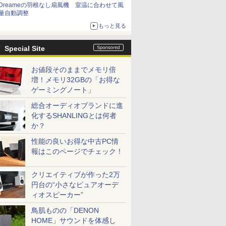
Dreameの羽根なし扇風機 室温に合わせて風
量自動調整
もっと見る
Special Site
お値段そのままでメモリ倍
増！メモリ32GBの「お得な
ゲーミングノート」
総合オーディオブランドに進
化するSHANLINGとは何者
か？
性能の良いお得な中古PC情
報はこのページでチェック！
クリエイティブが作った2万
円台の“小さなピュアオーデ
ィオスピーカー”
鳥肌ものの「DENON
HOME」サウンドを体感し