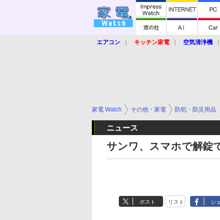
エアコン
キッチン家電
空気清浄機
炊飯器
ロボット掃除機
暖房器具
業界動向
【家電大賞2019】
【e-bi
家電 Watch
その他・家電
防犯・防災用品
ニュース
サンワ、スマホで解錠で
ポスト
リスト
シ