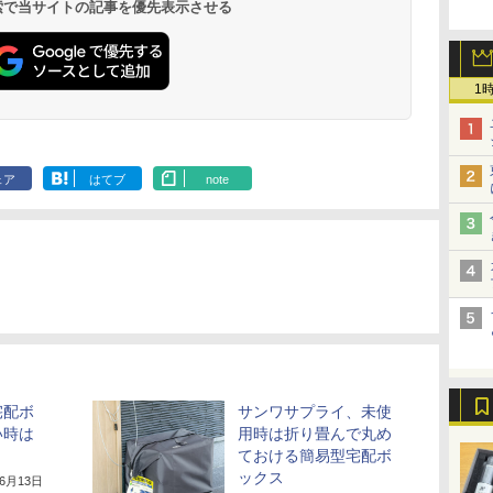
 検索で当サイトの記事を優先表示させる
1
ェア
はてブ
note
宅配ボ
サンワサプライ、未使
い時は
用時は折り畳んで丸め
ておける簡易型宅配ボ
ックス
年6月13日