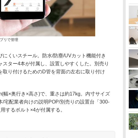
プリで管理
にくいスチール。防水/防塵/UVカット機能付き
ャスター4本が付属し、設置しやすくした。別売り
を取り付けるためのD管を背面の左右に取り付け
mm(幅×奥行き×高さ)で、重さは約17kg。内寸サイズ
。鍵2本/宅配業者向けの説明POP/別売りの設置台「300-
に使用するボルト×4が付属する。