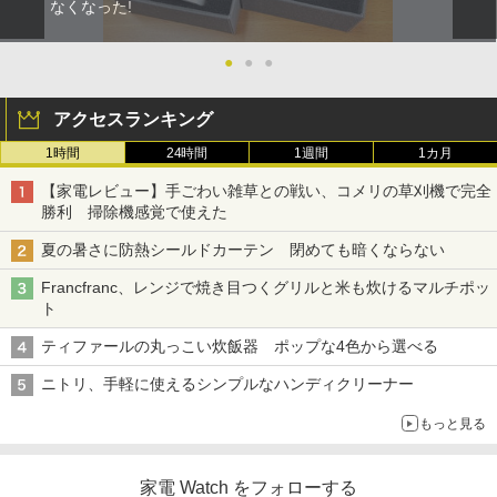
なくなった!
●
●
●
アクセスランキング
1時間
24時間
1週間
1カ月
【家電レビュー】手ごわい雑草との戦い、コメリの草刈機で完全
勝利 掃除機感覚で使えた
夏の暑さに防熱シールドカーテン 閉めても暗くならない
Francfranc、レンジで焼き目つくグリルと米も炊けるマルチポッ
ト
ティファールの丸っこい炊飯器 ポップな4色から選べる
ニトリ、手軽に使えるシンプルなハンディクリーナー
もっと見る
家電 Watch をフォローする