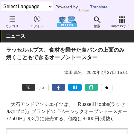
Powered by
Translate
家電 Watch
生活家電
キッチン家電
オーブントースター
カテゴリ
ログイン
検索
Impressサイト
ニュース
ラッセルホブス、食材を乗せた食パンの上面のみ
焼くこともできるオーブントースター
津田 昌宏
2020年2月27日 15:01
リスト
大石アンドアソシエイツは、「Russell Hobbs(ラッセ
ルホブス)」ブランドの「ベーシックオーブントースター
7750JP」を3月に発売する。価格は8,000円(税抜)。