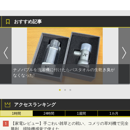
おすすめ記事
ナノバブルを洗濯機に付けたらバスタオルの生乾き臭が
なくなった!
●
●
●
アクセスランキング
1時間
24時間
1週間
1カ月
【家電レビュー】手ごわい雑草との戦い、コメリの草刈機で完全
勝利 掃除機感覚で使えた