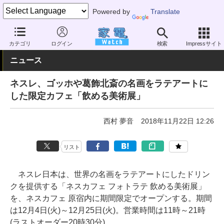
Powered by
Translate
家電 Watch
生活家電
キッチン家電
コーヒーメーカー
カテゴリ
ログイン
検索
Impressサイト
ニュース
ネスレ、ゴッホや葛飾北斎の名画をラテアートに
した限定カフェ「飲める美術展」
西村 夢音
2018年11月22日 12:26
リスト
ネスレ日本は、世界の名画をラテアートにしたドリン
クを提供する「ネスカフェ フォトラテ 飲める美術展」
を、ネスカフェ 原宿内に期間限定でオープンする。期間
は12月4日(火)～12月25日(火)。営業時間は11時～21時
(ラストオーダー20時30分)。