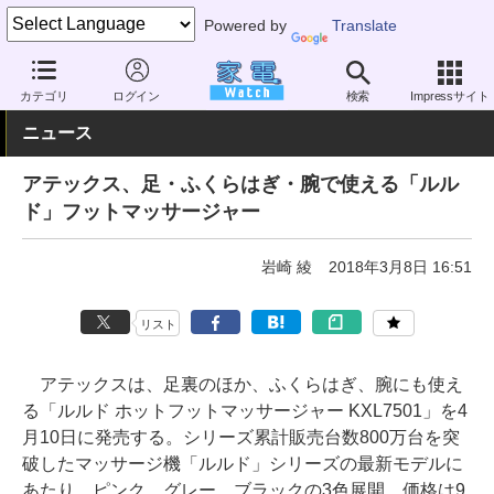
Powered by
Translate
家電 Watch
ヘルスケア
健康家電
マッサージ機器
カテゴリ
ログイン
検索
Impressサイト
ニュース
アテックス、足・ふくらはぎ・腕で使える「ルル
ド」フットマッサージャー
岩崎 綾
2018年3月8日 16:51
リスト
アテックスは、足裏のほか、ふくらはぎ、腕にも使え
る「ルルド ホットフットマッサージャー KXL7501」を4
月10日に発売する。シリーズ累計販売台数800万台を突
破したマッサージ機「ルルド」シリーズの最新モデルに
あたり、ピンク、グレー、ブラックの3色展開。価格は9,