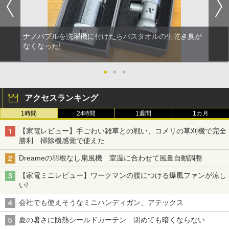
ナノバブルを洗濯機に付けたらバスタオルの生乾き臭が
なくなった!
●
●
●
アクセスランキング
1時間
24時間
1週間
1カ月
【家電レビュー】手ごわい雑草との戦い、コメリの草刈機で完全
勝利 掃除機感覚で使えた
Dreameの羽根なし扇風機 室温に合わせて風量自動調整
【家電ミニレビュー】ワークマンの腰につける爆風ファンが涼し
い!
会社でも使えそうなミニハンディガン、アテックス
夏の暑さに防熱シールドカーテン 閉めても暗くならない