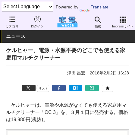
Powered by
Translate
家電 Watch
生活家電
家事家電
高圧洗浄機
カテゴリ
ログイン
検索
Impressサイト
ニュース
ケルヒャー、電源・水源不要のどこでも使える家
庭用マルチクリーナー
津田 昌宏
2018年2月2日 16:28
リスト
ケルヒャーは、電源や水源がなくても使える家庭用マ
ルチクリーナー「OC 3」を、３月１日に発売する。価格
は19,980円(税抜)。