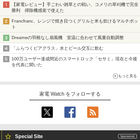
【家電レビュー】手ごわい雑草との戦い、コメリの草刈機で完全
勝利 掃除機感覚で使えた
Francfranc、レンジで焼き目つくグリルと米も炊けるマルチポッ
ト
Dreameの羽根なし扇風機 室温に合わせて風量自動調整
「ふらつくビアグラス」水とビール交互に飲む
100万ユーザー達成間近のスマートロック「セサミ」現在と今後
を代表に聞いた
もっと見る
家電 Watch をフォローする
Special Site