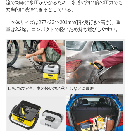
流で均等に水圧がかかるため、水道の約２倍の圧力でも
効率的に洗浄できるとしている。
本体サイズは277×234×201mm(幅×奥行き×高さ)、重
量は2.2kg。コンパクトで軽いため持ち運びしやすい。
自転車の洗浄、車の軽い汚れ落としなどに最適