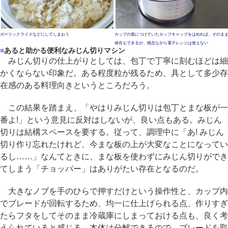
ガーリックライスなどにしてしまおう
カップの底につけていたカップキャップをはめれば、そのま
保存もできるが、残念ながら電子レンジは使えない
■
あると助かる便利なみじん切りマシン
みじん切りの仕上がりとしては、包丁で丁寧に刻むほどは細
かくならない印象だ。ある程度粒が残るため、具として多少存
在感のある料理向きというところだろう。
この結果を踏まえ、「やはりみじん切りは包丁とまな板が一
番よ!」という意見に反対はしないが、良い点もある。みじん
切りは結構スペースを要する。従って、調理中に「あ! みじん
切り作り忘れたけれど、今まな板の上が大変なことになってい
るし……」なんてときに、まな板を使わずにみじん切りができ
てしまう「チョッパー」はありがたい存在となるのだ。
大きなノブを手のひらで押すだけという操作性と、カップ内
でブレードが回転するため、均一に仕上げられる点、作りすぎ
たらフタをしてそのまま冷蔵庫にしまっておける点も、良く考
えられていると感じる。本体は分解できるので、ブレードを取