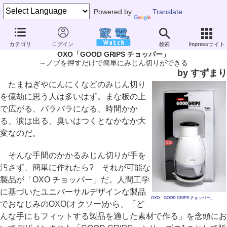
Powered by
Translate
カテゴリ
ログイン
検索
Impressサイト
やじうまミニレビュー
OXO「GOOD GRIPS チョッパー」
～ノブを押すだけで簡単にみじん切りができる
by すずまり
たまねぎやにんにくなどのみじん切り
を億劫に思う人は多いはず。まな板の上
で広がる、バラバラになる、時間かか
る、涙は出る、臭いはつくとなかなか大
変なのだ。
そんな手間のかかるみじん切りが手を
汚さず、簡単に作れたら? それが可能な
製品が「OXO チョッパー」だ。人間工学
に基づいたユニバーサルデザインな製品
OXO「GOOD GRIPS チョッパー」
でおなじみのOXO(オクソー)から、「ど
んな手にもフィットする製品を適した素材で作る」を念頭にお