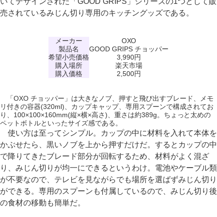
いてデザインされた「GOOD GRIPS」シリーズの1つとして販
売されているみじん切り専用のキッチングッズである。
メーカー
OXO
製品名
GOOD GRIPS チョッパー
希望小売価格
3,990円
購入場所
楽天市場
購入価格
2,500円
「OXO チョッパー」は大きなノブ、押すと飛び出すブレード、メモ
リ付きの容器(320ml)、カップキャップ、専用スプーンで構成されてお
り、100×100×160mm(縦×横×高さ)、重さは約389g。ちょっと太めの
ペットボトルといったサイズ感である。
使い方は至ってシンプル。カップの中に材料を入れて本体を
かぶせたら、黒いノブを上から押すだけだ。するとカップの中
で降りてきたブレード部分が回転するため、材料がよく混ざ
り、みじん切りが均一にできるというわけ。電池やケーブル類
が不要なので、テレビを見ながらでも場所を選ばずみじん切り
ができる。専用のスプーンも付属しているので、みじん切り後
の食材の移動も簡単だ。