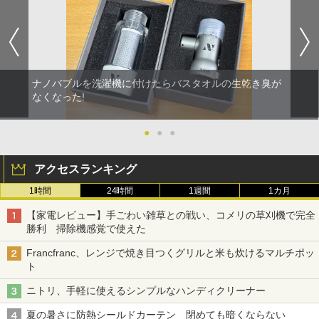
ナノバブルを洗濯機に付けたらバスタオルの生乾き臭が
なくなった!
●
●
●
アクセスランキング
1時間
24時間
1週間
1カ月
【家電レビュー】手ごわい雑草との戦い、コメリの草刈機で完全
勝利 掃除機感覚で使えた
Francfranc、レンジで焼き目つくグリルと米も炊けるマルチポッ
ト
ニトリ、手軽に使えるシンプルなハンディクリーナー
夏の暑さに防熱シールドカーテン 閉めても暗くならない