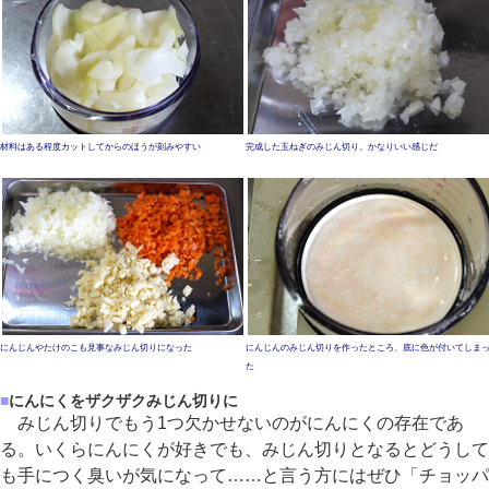
材料はある程度カットしてからのほうが刻みやすい
完成した玉ねぎのみじん切り。かなりいい感じだ
にんじんやたけのこも見事なみじん切りになった
にんじんのみじん切りを作ったところ、底に色が付いてしま
た
■
にんにくをザクザクみじん切りに
みじん切りでもう1つ欠かせないのがにんにくの存在であ
る。いくらにんにくが好きでも、みじん切りとなるとどうして
も手につく臭いが気になって……と言う方にはぜひ「チョッパ