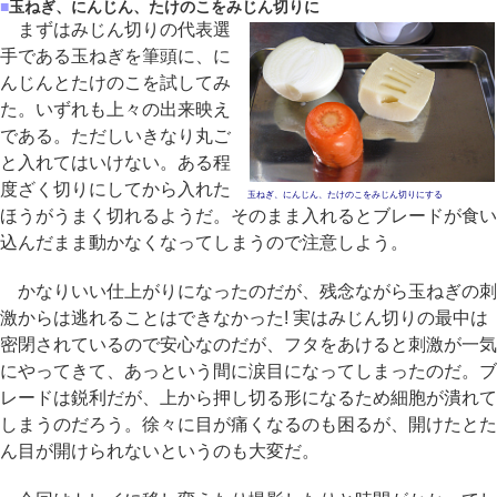
■
玉ねぎ、にんじん、たけのこをみじん切りに
まずはみじん切りの代表選
手である玉ねぎを筆頭に、に
んじんとたけのこを試してみ
た。いずれも上々の出来映え
である。ただしいきなり丸ご
と入れてはいけない。ある程
度ざく切りにしてから入れた
玉ねぎ、にんじん、たけのこをみじん切りにする
ほうがうまく切れるようだ。そのまま入れるとブレードが食い
込んだまま動かなくなってしまうので注意しよう。
かなりいい仕上がりになったのだが、残念ながら玉ねぎの刺
激からは逃れることはできなかった! 実はみじん切りの最中は
密閉されているので安心なのだが、フタをあけると刺激が一気
にやってきて、あっという間に涙目になってしまったのだ。ブ
レードは鋭利だが、上から押し切る形になるため細胞が潰れて
しまうのだろう。徐々に目が痛くなるのも困るが、開けたとた
ん目が開けられないというのも大変だ。