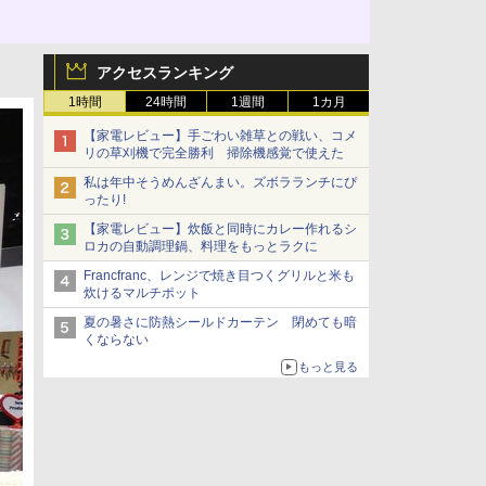
アクセスランキング
1時間
24時間
1週間
1カ月
【家電レビュー】手ごわい雑草との戦い、コメ
リの草刈機で完全勝利 掃除機感覚で使えた
私は年中そうめんざんまい。ズボラランチにぴ
ったり!
【家電レビュー】炊飯と同時にカレー作れるシ
ロカの自動調理鍋、料理をもっとラクに
Francfranc、レンジで焼き目つくグリルと米も
炊けるマルチポット
夏の暑さに防熱シールドカーテン 閉めても暗
くならない
もっと見る