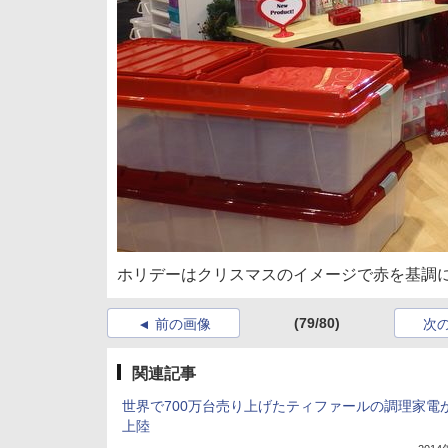
ホリデーはクリスマスのイメージで赤を基調
(79/80)
前の画像
次
関連記事
世界で700万台売り上げたティファールの調理家電
上陸