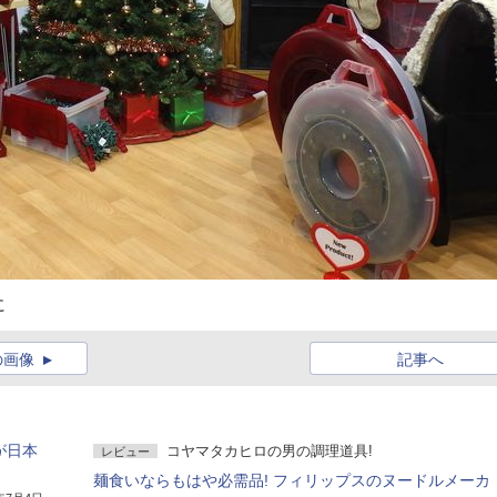
に
の画像
記事へ
が日本
コヤマタカヒロの男の調理道具!
レビュー
麺食いならもはや必需品! フィリップスのヌードルメーカ