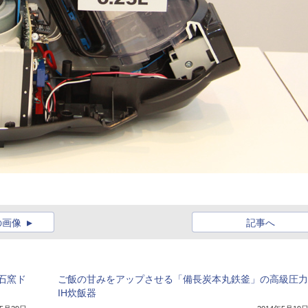
の画像
記事へ
石窯ド
ご飯の甘みをアップさせる「備長炭本丸鉄釜」の高級圧力
IH炊飯器