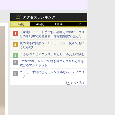
アクセスランキング
1時間
24時間
1週間
1カ月
【家電レビュー】手ごわい雑草との戦い、コメ
リの草刈機で完全勝利 掃除機感覚で使えた
夏の暑さに防熱シールドカーテン 閉めても暗
くならない
「ふらつくビアグラス」水とビール交互に飲む
Francfranc、レンジで焼き目つくグリルと米も
炊けるマルチポット
ニトリ、手軽に使えるシンプルなハンディクリ
ーナー
もっと見る