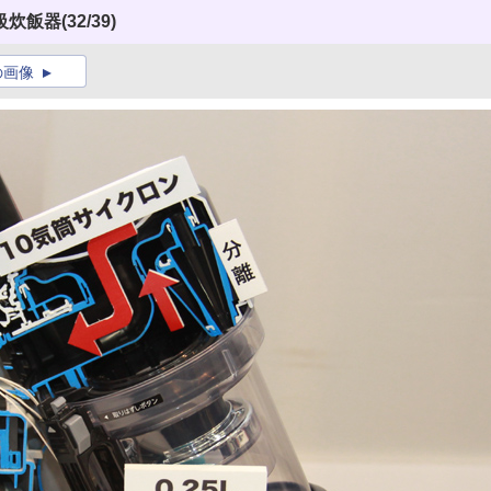
級炊飯器
(32/39)
の画像