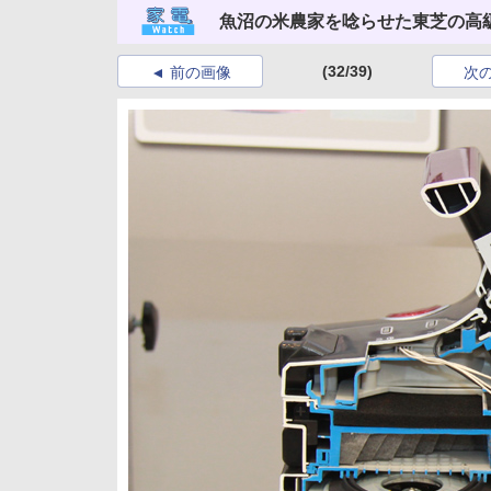
魚沼の米農家を唸らせた東芝の高
(32/39)
前の画像
次