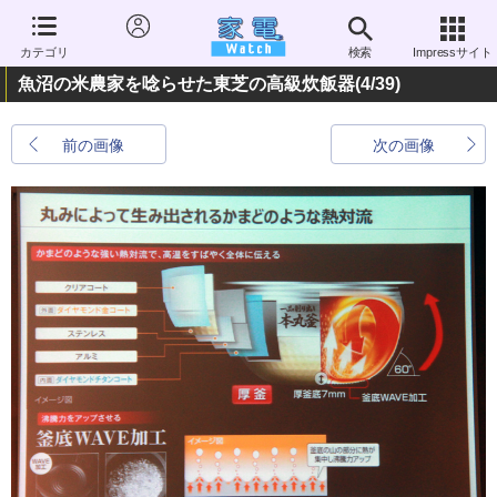
カテゴリ
検索
Impressサイト
魚沼の米農家を唸らせた東芝の高級炊飯器
(4/39)
前の画像
次の画像