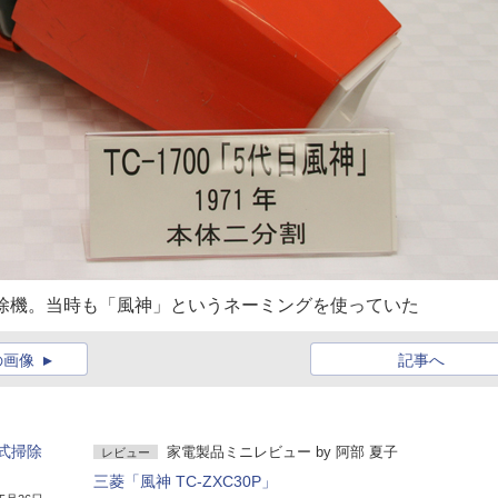
掃除機。当時も「風神」というネーミングを使っていた
の画像
記事へ
式掃除
家電製品ミニレビュー
by
阿部 夏子
レビュー
三菱「風神 TC-ZXC30P」