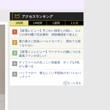
アクセスランキング
1時間
24時間
1週間
1カ月
【家電レビュー】手ごわい雑草との戦い、コメ
リの草刈機で完全勝利 掃除機感覚で使えた
夏の暑さに防熱シールドカーテン 閉めても暗
くならない
【家電ミニレビュー】ワークマンの腰につける
爆風ファンが涼しい!
ティファールの丸っこい炊飯器 ポップな4色
から選べる
バッファロー、燃えにくい半固体のモバイルバ
ッテリー
もっと見る