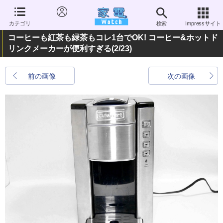
カテゴリ
検索
Impressサイト
コーヒーも紅茶も緑茶もコレ1台でOK! コーヒー&ホットド
リンクメーカーが便利すぎる
(2/23)
前の画像
次の画像