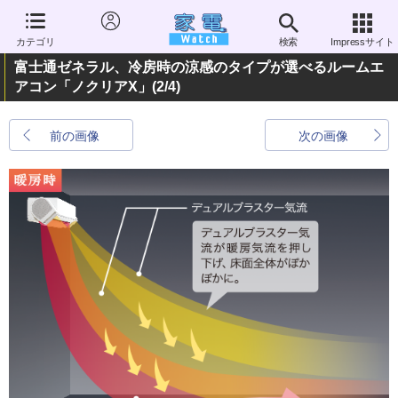
カテゴリ
検索
Impressサイト
富士通ゼネラル、冷房時の涼感のタイプが選べるルームエ
アコン「ノクリアX」
(2/4)
前の画像
次の画像