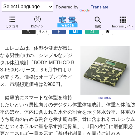
Powered by
Translate
エレコム、迷彩柄など男性向けデザインの体組成計
カテゴリ
ログイン
検索
Impressサイト
リスト
エレコムは、体型や健康が気に
なる男性向けの、シンプルなデジ
タル体組成計「BODY METHOD B
S-F500シリーズ」を6月中旬より
発売する。価格はオープンプライ
ス、市場想定価格は2,980円。
健康的にスマートな体型を維持
BS-F500GN
したいという男性向けのデジタル体重体組成計。体重と体脂肪
率のほか、体内に含まれる水分の割合を示す体水分率、体重の
うち筋肉の占める割合を示す筋肉率、骨に含まれるカルシウム
などのミネラルの量を示す推定骨量」、1日の生活に最低限必
要なエネルギー量を示す「基礎代謝量」が同時に計れる。