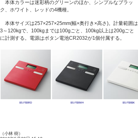
本体カラーは迷彩柄のグリーンのほか、シンプルなブラッ
ク、ホワイト、レッドの4機種。
本体サイズは257×257×25mm(幅×奥行き×高さ)。計量範囲は
3～120kgで、100kgまでは100gごと、100kg以上は200gごと
に計測する。電源はボタン電池CR2032が1個付属する。
BS-F500RD
BS-F500WH
BS-F500BK
（小林 樹）