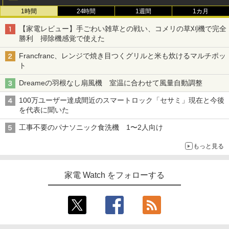
1時間
24時間
1週間
1カ月
【家電レビュー】手ごわい雑草との戦い、コメリの草刈機で完全
勝利 掃除機感覚で使えた
Francfranc、レンジで焼き目つくグリルと米も炊けるマルチポッ
ト
Dreameの羽根なし扇風機 室温に合わせて風量自動調整
100万ユーザー達成間近のスマートロック「セサミ」現在と今後
を代表に聞いた
工事不要のパナソニック食洗機 1〜2人向け
もっと見る
家電 Watch をフォローする