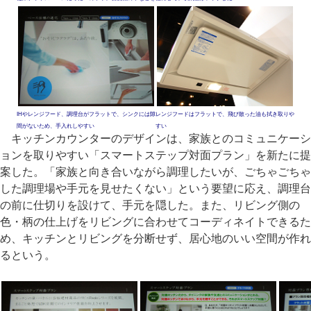
IHやレンジフード、調理台がフラットで、シンクには隙
レンジフードはフラットで、飛び散った油も拭き取りや
間がないため、手入れしやすい
すい
キッチンカウンターのデザインは、家族とのコミュニケーシ
ョンを取りやすい「スマートステップ対面プラン」を新たに提
案した。「家族と向き合いながら調理したいが、ごちゃごちゃ
した調理場や手元を見せたくない」という要望に応え、調理台
の前に仕切りを設けて、手元を隠した。また、リビング側の
色・柄の仕上げをリビングに合わせてコーディネイトできるた
め、キッチンとリビングを分断せず、居心地のいい空間が作れ
るという。