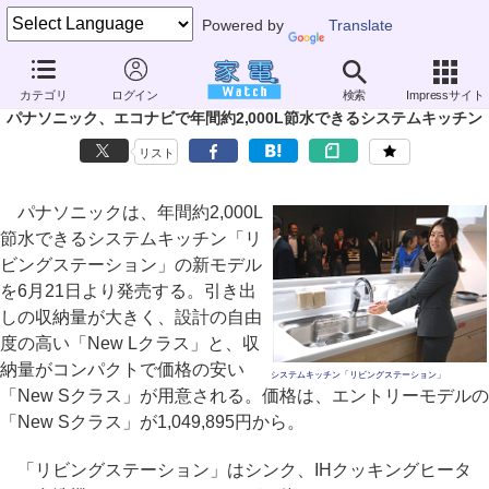
Powered by
Translate
家電 Watch
生活家電
キッチン家電
IHクッキングヒーター
カテゴリ
ログイン
検索
Impressサイト
パナソニック、エコナビで年間約2,000L節水できるシステムキッチン
リスト
パナソニックは、年間約2,000L
節水できるシステムキッチン「リ
ビングステーション」の新モデル
を6月21日より発売する。引き出
しの収納量が大きく、設計の自由
度の高い「New Lクラス」と、収
納量がコンパクトで価格の安い
システムキッチン「リビングステーション」
「New Sクラス」が用意される。価格は、エントリーモデルの
「New Sクラス」が1,049,895円から。
「リビングステーション」はシンク、IHクッキングヒータ