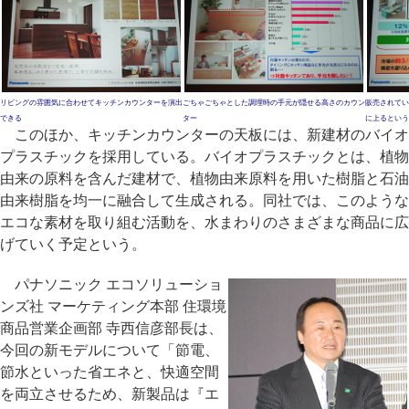
リビングの雰囲気に合わせてキッチンカウンターを演出
ごちゃごちゃとした調理時の手元が隠せる高さのカウン
販売されてい
できる
ター
に上るという
このほか、キッチンカウンターの天板には、新建材のバイオ
プラスチックを採用している。バイオプラスチックとは、植物
由来の原料を含んだ建材で、植物由来原料を用いた樹脂と石油
由来樹脂を均一に融合して生成される。同社では、このような
エコな素材を取り組む活動を、水まわりのさまざまな商品に広
げていく予定という。
パナソニック エコソリューショ
ンズ社 マーケティング本部 住環境
商品営業企画部 寺西信彦部長は、
今回の新モデルについて「節電、
節水といった省エネと、快適空間
を両立させるため、新製品は『エ