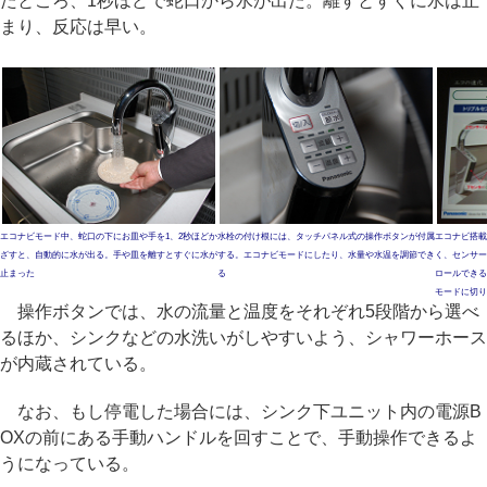
たところ、1秒ほどで蛇口から水が出た。離すとすぐに水は止
まり、反応は早い。
エコナビモード中、蛇口の下にお皿や手を1、2秒ほどか
水栓の付け根には、タッチパネル式の操作ボタンが付属
エコナビ搭載
ざすと、自動的に水が出る。手や皿を離すとすぐに水が
する。エコナビモードにしたり、水量や水温を調節でき
く、センサー
止まった
る
ロールできる
モードに切り
操作ボタンでは、水の流量と温度をそれぞれ5段階から選べ
るほか、シンクなどの水洗いがしやすいよう、シャワーホース
が内蔵されている。
なお、もし停電した場合には、シンク下ユニット内の電源B
OXの前にある手動ハンドルを回すことで、手動操作できるよ
うになっている。