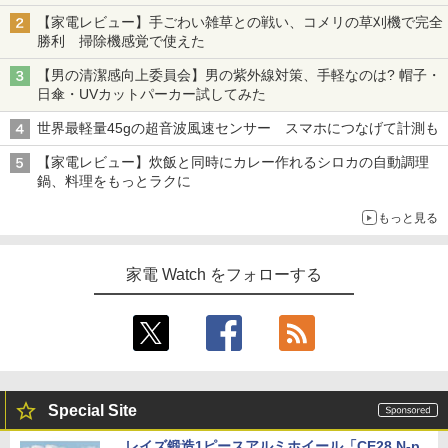
【家電レビュー】手ごわい雑草との戦い、コメリの草刈機で完全
勝利 掃除機感覚で使えた
【男の清潔感向上委員会】男の紫外線対策、手軽なのは? 帽子・
日傘・UVカットパーカー試してみた
世界最軽量45gの超音波風速センサー スマホにつなげて計測も
【家電レビュー】炊飯と同時にカレー作れるシロカの自動調理
鍋、料理をもっとラクに
もっと見る
家電 Watch をフォローする
Special Site
レイズ鍛造1ピースアルミホイール「CE28 N-p