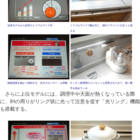
従来モデルから好評のトリプルワイドIH
トリプルワイドで幅が広く、鍋やフライパンが広々と使
える
鍋底温度を細かく検知する「光火力センサー」を搭載
キッチン家電用のコンセントも用意されており、使い勝
手を高めている
さらに上位モデルには、調理中や天面が熱くなっている際
に、IHの周りがリング状に光って注意を促す「光リング」機能
も搭載する。