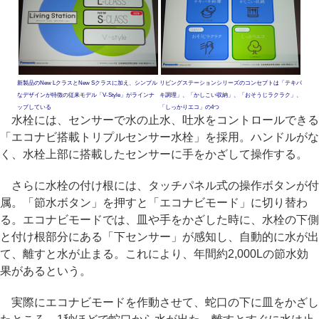
新製品のNew LクラスとNew Sクラスに加え、シンプル
リビングステーションシリーズのコンセプトは「テキパ
なデザインが特徴の従来モデル「V-Style」がラインナ
キ調理」、「かしこい収納」、「おそうじラクラク」、
ップしている
「しっかりエコ」の4つ
水栓には、センサーで水の止水、吐水をコントロールできる
「エコナビ搭載トリプルセンサー水栓」を採用。ハンドルがな
く、水栓上部に搭載したセンサーに手をかざして操作する。
さらに水栓の付け根には、タッチパネル式の操作ボタンが付
属。「節水ボタン」を押すと「エコナビモード」に切り替わ
る。エコナビモードでは、皿や手をかざした時に、水栓の下側
と付け根部分にある「下センサー」が感知し、自動的に水が出
て、離すと水が止まる。これにより、年間約2,000Lの節水効
果があるという。
実際にエコナビモードを作動させて、蛇口の下に皿をかざし