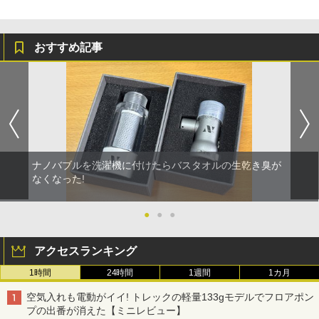
おすすめ記事
ナノバブルを洗濯機に付けたらバスタオルの生乾き臭が
なくなった!
●
●
●
アクセスランキング
1時間
24時間
1週間
1カ月
空気入れも電動がイイ! トレックの軽量133gモデルでフロアポン
プの出番が消えた【ミニレビュー】