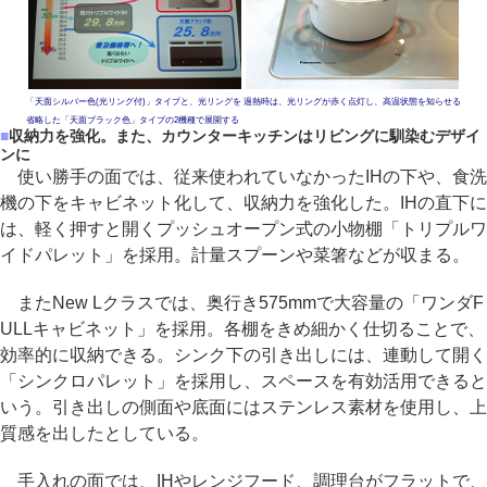
「天面シルバー色(光リング付)」タイプと、光リングを
過熱時は、光リングが赤く点灯し、高温状態を知らせる
省略した「天面ブラック色」タイプの2機種で展開する
■
収納力を強化。また、カウンターキッチンはリビングに馴染むデザイ
ンに
使い勝手の面では、従来使われていなかったIHの下や、食洗
機の下をキャビネット化して、収納力を強化した。IHの直下に
は、軽く押すと開くプッシュオープン式の小物棚「トリプルワ
イドパレット」を採用。計量スプーンや菜箸などが収まる。
またNew Lクラスでは、奥行き575mmで大容量の「ワンダF
ULLキャビネット」を採用。各棚をきめ細かく仕切ることで、
効率的に収納できる。シンク下の引き出しには、連動して開く
「シンクロパレット」を採用し、スペースを有効活用できると
いう。引き出しの側面や底面にはステンレス素材を使用し、上
質感を出したとしている。
手入れの面では、IHやレンジフード、調理台がフラットで、