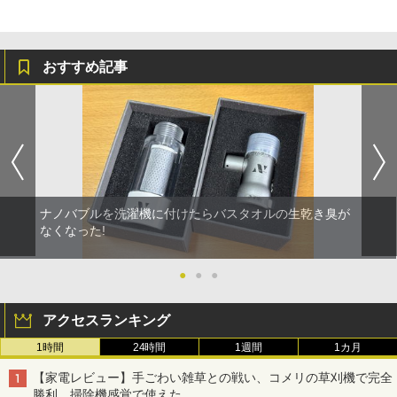
おすすめ記事
ナノバブルを洗濯機に付けたらバスタオルの生乾き臭が
なくなった!
●
●
●
アクセスランキング
1時間
24時間
1週間
1カ月
【家電レビュー】手ごわい雑草との戦い、コメリの草刈機で完全
勝利 掃除機感覚で使えた