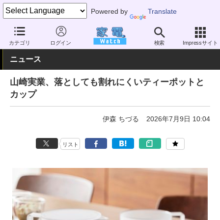
Powered by
Translate
家電 Watch
その他・家電
雑貨
キッチン雑貨
カテゴリ
ログイン
検索
Impressサイト
ニュース
山崎実業、落としても割れにくいティーポットと
カップ
伊森 ちづる
2026年7月9日 10:04
リスト