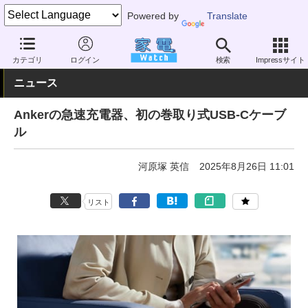
Powered by
Translate
家電 Watch
生活家電
電池・タップ
カテゴリ
ログイン
検索
Impressサイト
ニュース
Ankerの急速充電器、初の巻取り式USB-Cケーブ
ル
河原塚 英信
2025年8月26日 11:01
リスト