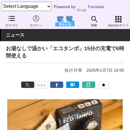
Powered by
Translate
家電 Watch
空調家電
暖房器具
その他
カテゴリ
ログイン
検索
Impressサイト
ニュース
お湯なしで温かい「エコタンポ」15分の充電で6時
間使える
松川 叶実
2025年1月7日 10:05
リスト