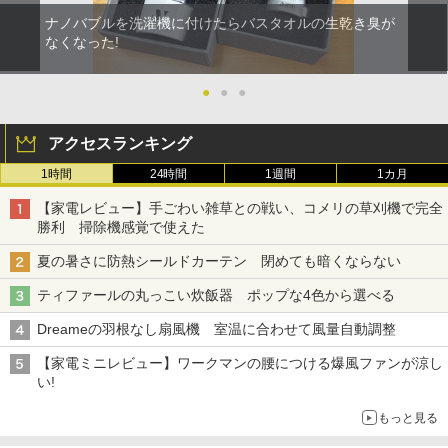
ナノバブルを洗濯機に付けたらバスタオルの生乾き臭が
なくなった!
●
●
●
アクセスランキング
1時間
24時間
1週間
1カ月
【家電レビュー】手ごわい雑草との戦い、コメリの草刈機で完全
勝利 掃除機感覚で使えた
夏の暑さに防熱シールドカーテン 閉めても暗くならない
ティファールの丸っこい炊飯器 ポップな4色から選べる
Dreameの羽根なし扇風機 室温に合わせて風量自動調整
【家電ミニレビュー】ワークマンの腰につける爆風ファンが涼し
い!
もっと見る