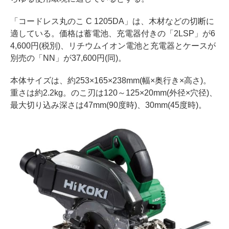
「コードレス丸のこ C 1205DA」は、木材などの切断に
適している。価格は蓄電池、充電器付きの「2LSP」が6
4,600円(税別)、リチウムイオン電池と充電器とケースが
別売の「NN」が37,600円(同)。
本体サイズは、約253×165×238mm(幅×奥行き×高さ)。
重さは約2.2kg。のこ刃は120～125×20mm(外径×穴径)、
最大切り込み深さは47mm(90度時)、30mm(45度時)。