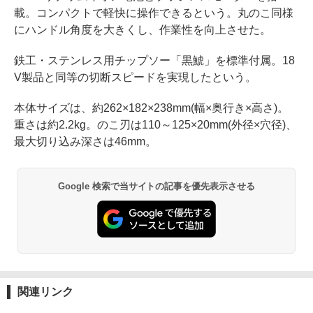
載。コンパクトで軽快に操作できるという。丸のこ同様
にハンドル角度を大きくし、作業性を向上させた。
鉄工・ステンレス用チップソー「黒鯱」を標準付属。18
V製品と同等の切断スピードを実現したという。
本体サイズは、約262×182×238mm(幅×奥行き×高さ)。
重さは約2.2kg。のこ刃は110～125×20mm(外径×穴径)、
最大切り込み深さは46mm。
Google 検索で当サイトの記事を優先表示させる
関連リンク