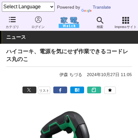
Powered by
Translate
家電 Watch
その他・家電
アウトドア
DIY
カテゴリ
ログイン
検索
Impressサイト
ニュース
ハイコーキ、電源を気にせず作業できるコードレ
ス丸のこ
伊森 ちづる
2024年10月27日 11:05
リスト