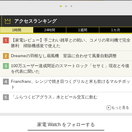
●
●
●
アクセスランキング
1時間
24時間
1週間
1カ月
【家電レビュー】手ごわい雑草との戦い、コメリの草刈機で完全
勝利 掃除機感覚で使えた
Dreameの羽根なし扇風機 室温に合わせて風量自動調整
100万ユーザー達成間近のスマートロック「セサミ」現在と今後
を代表に聞いた
Francfranc、レンジで焼き目つくグリルと米も炊けるマルチポッ
ト
「ふらつくビアグラス」水とビール交互に飲む
もっと見る
家電 Watch をフォローする