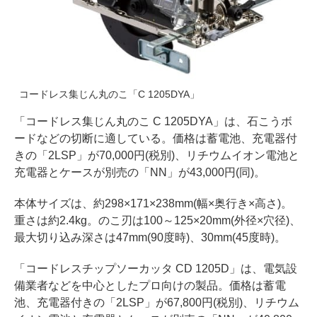
コードレス集じん丸のこ「C 1205DYA」
「コードレス集じん丸のこ C 1205DYA」は、石こうボ
ードなどの切断に適している。価格は蓄電池、充電器付
きの「2LSP」が70,000円(税別)、リチウムイオン電池と
充電器とケースが別売の「NN」が43,000円(同)。
本体サイズは、約298×171×238mm(幅×奥行き×高さ)。
重さは約2.4kg。のこ刃は100～125×20mm(外径×穴径)、
最大切り込み深さは47mm(90度時)、30mm(45度時)。
「コードレスチップソーカッタ CD 1205D」は、電気設
備業者などを中心としたプロ向けの製品。価格は蓄電
池、充電器付きの「2LSP」が67,800円(税別)、リチウム