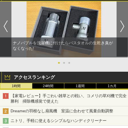
ナノバブルを洗濯機に付けたらバスタオルの生乾き臭が
なくなった!
●
●
●
アクセスランキング
1時間
24時間
1週間
1カ月
【家電レビュー】手ごわい雑草との戦い、コメリの草刈機で完全
勝利 掃除機感覚で使えた
Dreameの羽根なし扇風機 室温に合わせて風量自動調整
ニトリ、手軽に使えるシンプルなハンディクリーナー