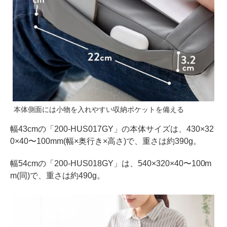
本体側面には小物を入れやすい収納ポケットを備える
幅43cmの「200-HUS017GY」の本体サイズは、430×32
0×40〜100mm(幅×奥行き×高さ)で、重さは約390g。
幅54cmの「200-HUS018GY」は、540×320×40〜100m
m(同)で、重さは約490g。