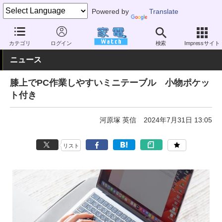
Powered by
Translate
家電 Watch
その他・家電
雑貨
カテゴリ
ログイン
検索
Impressサイト
ニュース
膝上でPC作業しやすいミニテーブル 小物ポケッ
ト付き
河原塚 英信
2024年7月31日 13:05
リスト