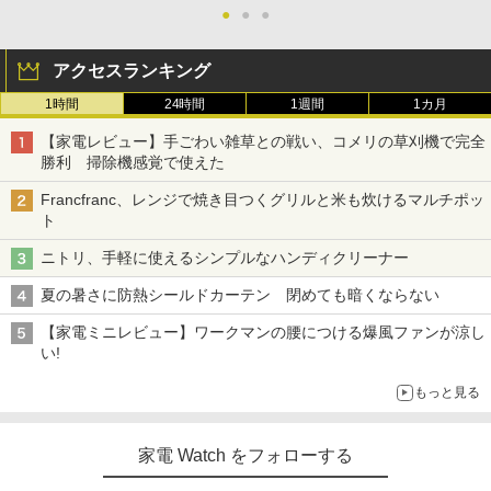
●
●
●
アクセスランキング
1時間
24時間
1週間
1カ月
【家電レビュー】手ごわい雑草との戦い、コメリの草刈機で完全
勝利 掃除機感覚で使えた
Francfranc、レンジで焼き目つくグリルと米も炊けるマルチポッ
ト
ニトリ、手軽に使えるシンプルなハンディクリーナー
夏の暑さに防熱シールドカーテン 閉めても暗くならない
【家電ミニレビュー】ワークマンの腰につける爆風ファンが涼し
い!
もっと見る
家電 Watch をフォローする