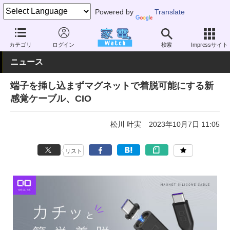
Powered by
Translate
家電 Watch
生活家電
電池・タップ
ケーブルアクセサリー
カテゴリ
ログイン
検索
Impressサイト
ニュース
端子を挿し込まずマグネットで着脱可能にする新
感覚ケーブル、CIO
松川 叶実
2023年10月7日 11:05
リスト