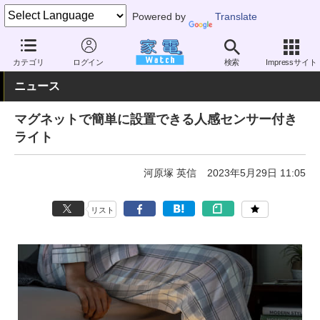
Powered by
Translate
家電 Watch
生活家電
照明器具
懐中電灯
カテゴリ
ログイン
検索
Impressサイト
ニュース
マグネットで簡単に設置できる人感センサー付き
ライト
河原塚 英信
2023年5月29日 11:05
リスト