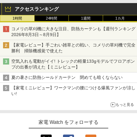
アクセスランキング
1時間
24時間
1週間
1カ月
コメリの草刈機に大きな注目、防熱カーテンも【週刊ランキング
2026年8月3日～8月9日】
【家電レビュー】手ごわい雑草との戦い、コメリの草刈機で完全
勝利 掃除機感覚で使えた
空気入れも電動がイイ! トレックの軽量133gモデルでフロアポン
プの出番が消えた【ミニレビュー】
夏の暑さに防熱シールドカーテン 閉めても暗くならない
【家電ミニレビュー】ワークマンの腰につける爆風ファンが涼し
い!
もっと見る
家電 Watch をフォローする