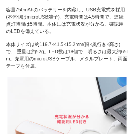
容量750mAhのバッテリーを内蔵し、USB充電式を採用
(本体側はmicroUSB端子)。充電時間は4.5時間で、連続
点灯時間は5時間。本体には充電状況が分かる、確認用
のLEDを備えている。
本体サイズは約119.7×41.5×15.2mm(幅×奥行き×高さ)
で、 重量は約52g。LED数は18個で、明るさは最大約65l
m。充電用のmicroUSBケーブル、メタルプレート、両面
テープを付属。