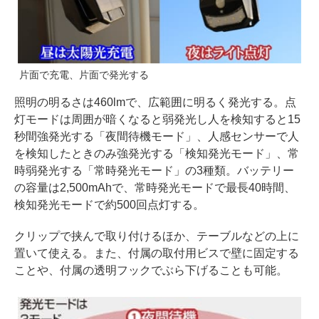
片面で充電、片面で発光する
照明の明るさは460lmで、広範囲に明るく発光する。点
灯モードは周囲が暗くなると弱発光し人を検知すると15
秒間強発光する「夜間待機モード」、人感センサーで人
を検知したときのみ強発光する「検知発光モード」、常
時弱発光する「常時発光モード」の3種類。バッテリー
の容量は2,500mAhで、常時発光モードで最長40時間、
検知発光モードで約500回点灯する。
クリップで挟んで取り付けるほか、テーブルなどの上に
置いて使える。また、付属の取付用ビスで壁に固定する
ことや、付属の透明フックでぶら下げることも可能。