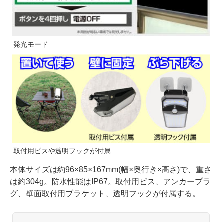
発光モード
取付用ビスや透明フックが付属
本体サイズは約96×85×167mm(幅×奥行き×高さ)で、重さ
は約304g。防水性能はIP67。取付用ビス、アンカープラ
グ、壁面取付用ブラケット、透明フックが付属する。