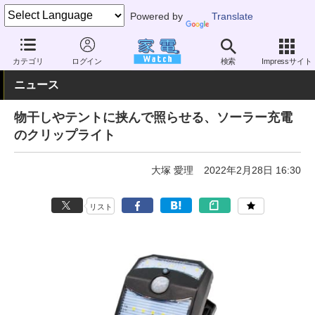
Powered by
Translate
家電 Watch
生活家電
照明器具
その他
カテゴリ
ログイン
検索
Impressサイト
ニュース
物干しやテントに挟んで照らせる、ソーラー充電
のクリップライト
大塚 愛理
2022年2月28日 16:30
リスト