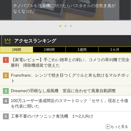
ナノバブルを洗濯機に付けたらバスタオルの生乾き臭が
なくなった!
●
●
●
アクセスランキング
1時間
24時間
1週間
1カ月
【家電レビュー】手ごわい雑草との戦い、コメリの草刈機で完全
勝利 掃除機感覚で使えた
Francfranc、レンジで焼き目つくグリルと米も炊けるマルチポッ
ト
Dreameの羽根なし扇風機 室温に合わせて風量自動調整
100万ユーザー達成間近のスマートロック「セサミ」現在と今後
を代表に聞いた
工事不要のパナソニック食洗機 1〜2人向け
もっと見る