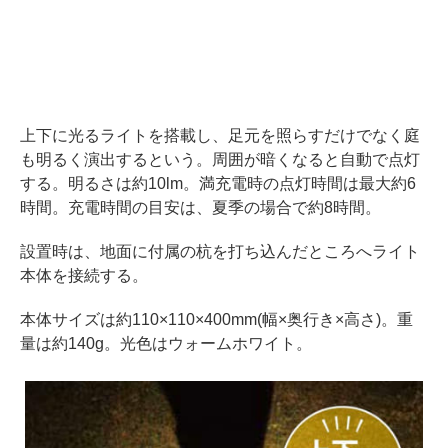
上下に光るライトを搭載し、足元を照らすだけでなく庭
も明るく演出するという。周囲が暗くなると自動で点灯
する。明るさは約10lm。満充電時の点灯時間は最大約6
時間。充電時間の目安は、夏季の場合で約8時間。
設置時は、地面に付属の杭を打ち込んだところへライト
本体を接続する。
本体サイズは約110×110×400mm(幅×奥行き×高さ)。重
量は約140g。光色はウォームホワイト。