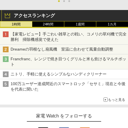
●
●
●
アクセスランキング
1時間
24時間
1週間
1カ月
【家電レビュー】手ごわい雑草との戦い、コメリの草刈機で完全
勝利 掃除機感覚で使えた
Dreameの羽根なし扇風機 室温に合わせて風量自動調整
Francfranc、レンジで焼き目つくグリルと米も炊けるマルチポッ
ト
ニトリ、手軽に使えるシンプルなハンディクリーナー
100万ユーザー達成間近のスマートロック「セサミ」現在と今後
を代表に聞いた
もっと見る
家電 Watch をフォローする