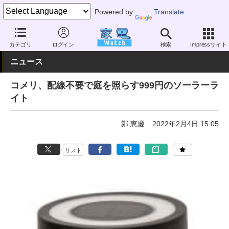
Powered by
Translate
家電 Watch
生活家電
照明器具
スポットライト
カテゴリ
ログイン
検索
Impressサイト
ニュース
コメリ、配線不要で庭を照らす999円のソーラーラ
イト
鄭 恵慶
2022年2月4日 15:05
リスト