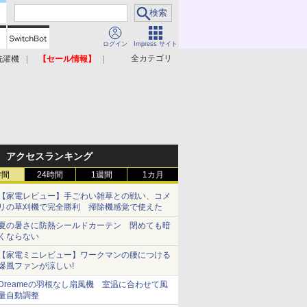
ログイン
Impress サイト
全カテゴリ
洗濯機
【セール情報】
照明器具
美容家電
アクセスランキング
時間
24時間
1週間
1カ月
【家電レビュー】手ごわい雑草との戦い、コメ
リの草刈機で完全勝利 掃除機感覚で使えた
夏の暑さに防熱シールドカーテン 閉めても暗
くならない
【家電ミニレビュー】ワークマンの腰につける
爆風ファンが涼しい!
Dreameの羽根なし扇風機 室温に合わせて風
量自動調整