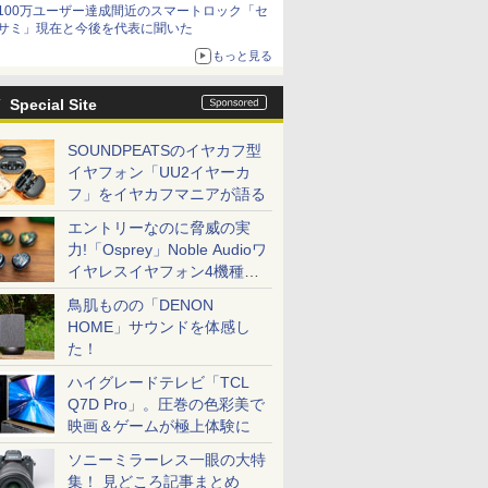
100万ユーザー達成間近のスマートロック「セ
サミ」現在と今後を代表に聞いた
もっと見る
Special Site
SOUNDPEATSのイヤカフ型
イヤフォン「UU2イヤーカ
フ」をイヤカフマニアが語る
エントリーなのに脅威の実
力!「Osprey」Noble Audioワ
イヤレスイヤフォン4機種を
一気に聴く
鳥肌ものの「DENON
HOME」サウンドを体感し
た！
ハイグレードテレビ「TCL
Q7D Pro」。圧巻の色彩美で
映画＆ゲームが極上体験に
ソニーミラーレス一眼の大特
集！ 見どころ記事まとめ