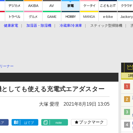
健康家電
加湿器・除湿機
冷蔵庫/冷凍庫
スティック型掃除機
扇風機
オーブン・電子レンジ
スマートハウス
掃除機
家事家電
ke大賞2019】
CES 2020
リーナー
1
機としても使える充電式エアダスター
大塚 愛理
2021年8月19日 13:05
ブックマーク
ェア
はてブ
note