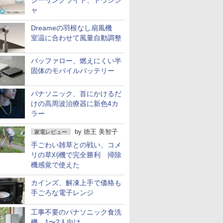
シーリングライト、ドウシシ
ャ
Dreameの羽根なし扇風機
室温に合わせて風量自動調整
バッファロー、燃えにくい半
固体のモバイルバッテリー
パナソニック、首にかけるだ
けの高周波治療器に新色4カ
ラー
by
徳王 美智子
家電レビュー
手ごわい雑草との戦い、コメ
リの草刈機で完全勝利 掃除
機感覚で使えた
カインズ、解凍上手で価格も
手ごろな電子レンジ
工事不要のパナソニック食洗
機 1〜2人向け