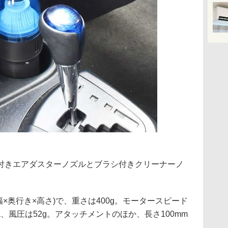
付きエアダスターノズルとブラシ付きクリーナーノ
m(幅×奥行き×高さ)で、重さは400g。モータースピード
00Pa、風圧は52g。アタッチメントのほか、長さ100mm