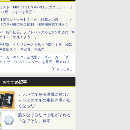
ミスド「Mrs. GREEN APPLE」のコラボドーナ
ツ4種、いよいよ発売！
【家電レビュー】手ごわい雑草との戦い、コメ
リの草刈機で完全勝利 掃除機感覚で使えた
NTT島田社長、ソフトバンクのセブン出資に「d
ポイント使えるようにして」
吉野家、牛リブロースを熱々で提供する「極旨
牛鉄板ステーキ定食」を発売
バーガーキング、超大型チーズバーガー「ダー
ティ ザ・ワンパウンダー」を発売。総カロリー
約1656kcal、総重量約527g！
もっと見る
おすすめ記事
ナノバブルを洗濯機に付けた
らバスタオルの生乾き臭がな
くなった!
肌をなでるだけで毛がそれる
「なでそり」貝印