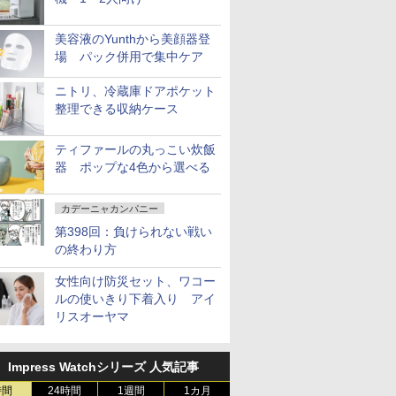
美容液のYunthから美顔器登
場 パック併用で集中ケア
ニトリ、冷蔵庫ドアポケット
整理できる収納ケース
ティファールの丸っこい炊飯
器 ポップな4色から選べる
カデーニャカンパニー
第398回：負けられない戦い
の終わり方
女性向け防災セット、ワコー
ルの使いきり下着入り アイ
リスオーヤマ
Impress Watchシリーズ 人気記事
時間
24時間
1週間
1カ月