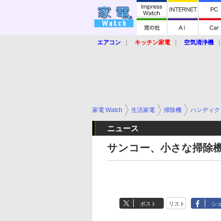
エアコン
キッチン家電
空気清浄機
炊飯器
ロボット掃除機
暖房器具
業界動向
【家電大賞2019】
【e-bi
家電 Watch
生活家電
掃除機
ハンディク
ニュース
サンコー、小さな掃除
ポスト
リスト
シ