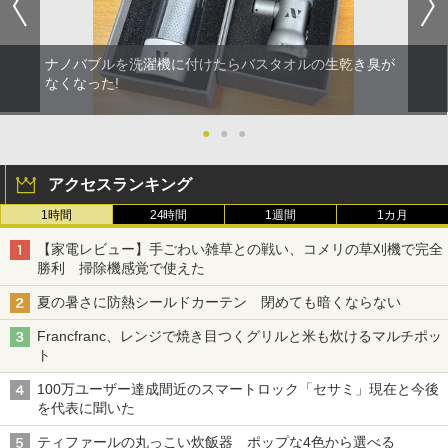
ナノバブルを洗濯機に付けたらバスタオルの生乾き臭が
なくなった!
●
●
●
アクセスランキング
1時間
24時間
1週間
1カ月
【家電レビュー】手ごわい雑草との戦い、コメリの草刈機で完全
勝利 掃除機感覚で使えた
夏の暑さに防熱シールドカーテン 閉めても暗くならない
Francfranc、レンジで焼き目つくグリルと米も炊けるマルチポッ
ト
100万ユーザー達成間近のスマートロック「セサミ」現在と今後
を代表に聞いた
ティファールの丸っこい炊飯器 ポップな4色から選べる