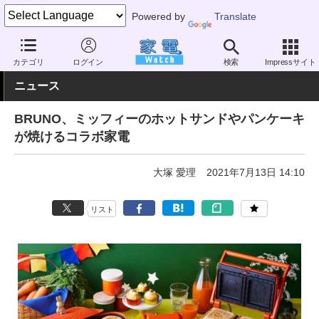
Powered by
Translate
家電 Watch
生活家電
キッチン家電
ホットプレート
カテゴリ
ログイン
検索
Impressサイト
ニュース
BRUNO、ミッフィーのホットサンドやパンケーキ
が焼けるコラボ家電
大塚 愛理
2021年7月13日 14:10
リスト