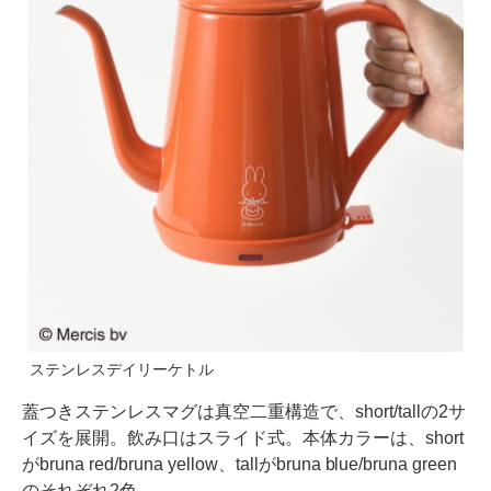
ステンレスデイリーケトル
蓋つきステンレスマグは真空二重構造で、short/tallの2サ
イズを展開。飲み口はスライド式。本体カラーは、short
がbruna red/bruna yellow、tallがbruna blue/bruna green
のそれぞれ2色。