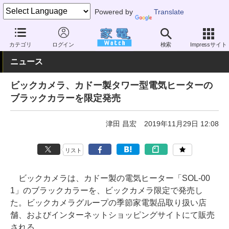
Powered by
Translate
家電 Watch
空調家電
暖房器具
電気ストーブ
カテゴリ
ログイン
検索
Impressサイト
ニュース
ビックカメラ、カドー製タワー型電気ヒーターの
ブラックカラーを限定発売
津田 昌宏
2019年11月29日 12:08
リスト
ビックカメラは、カドー製の電気ヒーター「SOL-00
1」のブラックカラーを、ビックカメラ限定で発売し
た。ビックカメラグループの季節家電製品取り扱い店
舗、およびインターネットショッピングサイトにて販売
される。