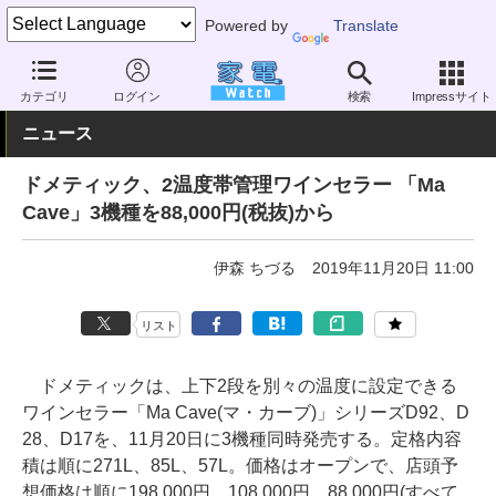
Powered by
Translate
家電 Watch
生活家電
冷蔵庫/冷凍庫
その他
カテゴリ
ログイン
検索
Impressサイト
ニュース
ドメティック、2温度帯管理ワインセラー 「Ma
Cave」3機種を88,000円(税抜)から
伊森 ちづる
2019年11月20日 11:00
リスト
ドメティックは、上下2段を別々の温度に設定できる
ワインセラー「Ma Cave(マ・カーブ)」シリーズD92、D
28、D17を、11月20日に3機種同時発売する。定格内容
積は順に271L、85L、57L。価格はオープンで、店頭予
想価格は順に198,000円、108,000円、88,000円(すべて