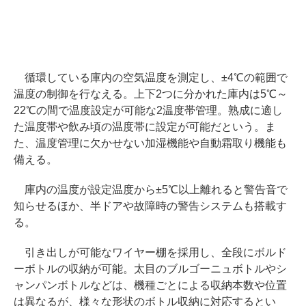
循環している庫内の空気温度を測定し、±4℃の範囲で
温度の制御を行なえる。上下2つに分かれた庫内は5℃～
22℃の間で温度設定が可能な2温度帯管理。熟成に適し
た温度帯や飲み頃の温度帯に設定が可能だという。ま
た、温度管理に欠かせない加湿機能や自動霜取り機能も
備える。
庫内の温度が設定温度から±5℃以上離れると警告音で
知らせるほか、半ドアや故障時の警告システムも搭載す
る。
引き出しが可能なワイヤー棚を採用し、全段にボルド
ーボトルの収納が可能。太目のブルゴーニュボトルやシ
ャンパンボトルなどは、機種ごとによる収納本数や位置
は異なるが、様々な形状のボトル収納に対応するとい