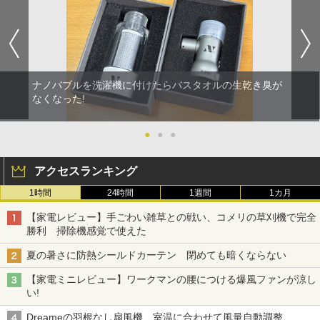
ナノバブルを洗濯機に付けたらバスタオルの生乾き臭が
なくなった!
●
●
●
アクセスランキング
1時間
24時間
1週間
1カ月
【家電レビュー】手ごわい雑草との戦い、コメリの草刈機で完全
勝利 掃除機感覚で使えた
夏の暑さに防熱シールドカーテン 閉めても暗くならない
【家電ミニレビュー】ワークマンの腰につける爆風ファンが涼し
い!
Dreameの羽根なし扇風機 室温に合わせて風量自動調整