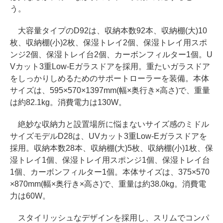
う。
大容量タイプのD92は、収納本数92本、収納棚(大)10
枚、収納棚(小)2枚、保湿トレイ2個、保湿トレイ用スポ
ンジ2個、保湿トレイ台2個、カーボンフィルター1個。U
Vカット3重Low-Eガラスドアを採用。重たいガラスドア
をしっかりしめるためのサポートローラーを装備。本体
サイズは、595×570×1397mm(幅×奥行き×高さ)で、重量
は約82.1kg。消費電力は130W。
絶妙な収納力と設置場所に悩まないサイズ感のミドル
サイズモデルD28は、UVカット3重Low-Eガラスドアを
採用。収納本数28本、収納棚(大)5枚、収納棚(小)1枚、保
湿トレイ1個、保湿トレイ用スポンジ1個、保湿トレイ台
1個、カーボンフィルター1個。本体サイズは、375×570
×870mm(幅×奥行き×高さ)で、重量は約38.0kg。消費電
力は60W。
スタイリッシュなデザインを採用し、スリムでコンパ