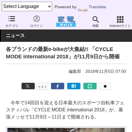
Powered by
Translate
家電 Watch
その他・家電
アウトドア
電動自転車
カテゴリ
ログイン
検索
Impressサイト
ニュース
各ブランドの最新e-bikeが大集結!! 「CYCLE
MODE international 2018」が11月9日から開催
編集部
2018年11月5日 07:00
リスト
今年で14回目を迎える日本最大のスポーツ自転車フェ
スティバル「CYCLE MODE international 2018」が、幕
張メッセで11月9日～11日まで開催される。