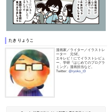
たき りょうこ
漫画家／ライター／イラストレ
ーター 元SE。
エキレビ！にてイラストレビュ
ー、学研『はじめてのプログラ
ミング』漫画担当など。
Twitter:
@ryoko_t3