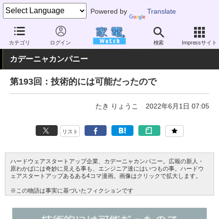
Powered by
Translate
家電 Watch
業界動向
業界動向
その他
カテゴリ
ログイン
検索
Impressサイト
カデーニャカンパニー
第193回：技術的には可能だったので
たき りょうこ
2022年6月1日 07:05
リスト
ハードウェアスタートアップ企業、カデーニャカンパニー。広報の新人・
原わかばには奇妙に見える事も、エンジニア達にはいつもの事。ハードウ
ェアスタートアップあるある4コマ漫画。画像はクリックで拡大します。
※この物語は事実に基づいたフィクションです