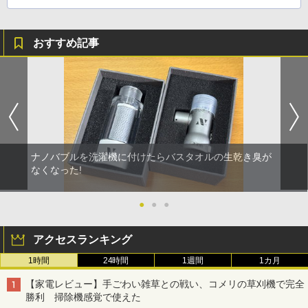
おすすめ記事
ナノバブルを洗濯機に付けたらバスタオルの生乾き臭が
なくなった!
●
●
●
アクセスランキング
1時間
24時間
1週間
1カ月
【家電レビュー】手ごわい雑草との戦い、コメリの草刈機で完全
勝利 掃除機感覚で使えた