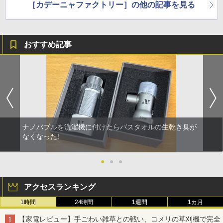
［カデーニャファクトリー］の他の記事を見る
おすすめ記事
ナノバブルを洗濯機に付けたらバスタオルの生乾き臭が
なくなった!
●
●
●
アクセスランキング
1時間
24時間
1週間
1カ月
【家電レビュー】手ごわい雑草との戦い、コメリの草刈機で完全