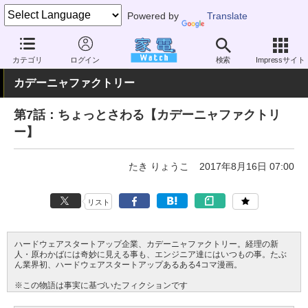
Powered by
Translate
家電 Watch
その他・家電
雑貨
雑貨（一般）
カテゴリ
ログイン
検索
Impressサイト
カデーニャファクトリー
第7話：ちょっとさわる【カデーニャファクトリ
ー】
たき りょうこ
2017年8月16日 07:00
リスト
ハードウェアスタートアップ企業、カデーニャファクトリー。経理の新
人・原わかばには奇妙に見える事も、エンジニア達にはいつもの事。たぶ
ん業界初、ハードウェアスタートアップあるある4コマ漫画。
※この物語は事実に基づいたフィクションです