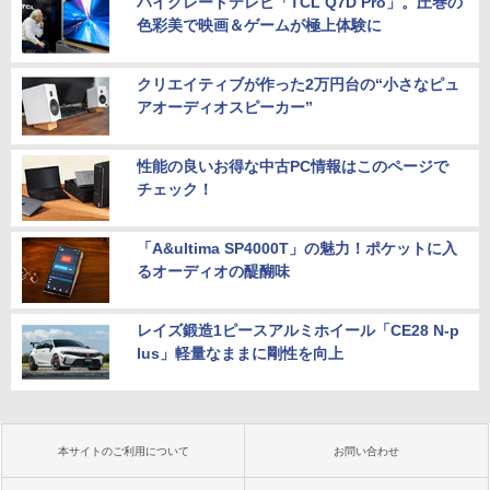
ハイグレードテレビ「TCL Q7D Pro」。圧巻の
色彩美で映画＆ゲームが極上体験に
クリエイティブが作った2万円台の“小さなピュ
アオーディオスピーカー”
性能の良いお得な中古PC情報はこのページで
チェック！
「A&ultima SP4000T」の魅力！ポケットに入
るオーディオの醍醐味
レイズ鍛造1ピースアルミホイール「CE28 N-p
lus」軽量なままに剛性を向上
本サイトのご利用について
お問い合わせ