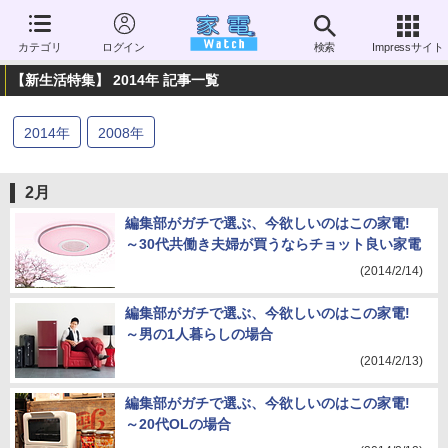
カテゴリ
ログイン
検索
Impressサイト
【新生活特集】 2014年 記事一覧
2014
年
2008
年
2月
編集部がガチで選ぶ、今欲しいのはこの家電!
～30代共働き夫婦が買うならチョット良い家電
(2014/2/14)
編集部がガチで選ぶ、今欲しいのはこの家電!
～男の1人暮らしの場合
(2014/2/13)
編集部がガチで選ぶ、今欲しいのはこの家電!
～20代OLの場合