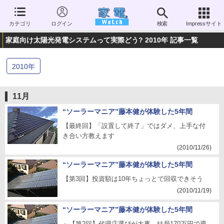
カテゴリ
ログイン
検索
Impressサイト
家庭向け太陽光発電システムって実際どう? 2010年 記事一覧
2010
年
11月
“ソーラーマニア”藤本健が体験した5年間
【最終回】「設置して終了」ではダメ、上手な付
き合い方教えます
(2010/11/26)
“ソーラーマニア”藤本健が体験した5年間
【第3回】投資額は10年ちょっとで回収できそう
(2010/11/19)
“ソーラーマニア”藤本健が体験した5年間
～【第2回】代理店選びが大事。結局170万円で導