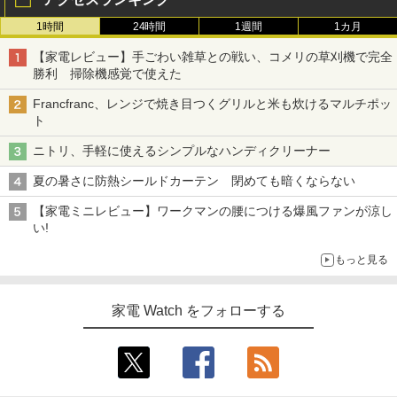
1時間
24時間
1週間
1カ月
【家電レビュー】手ごわい雑草との戦い、コメリの草刈機で完全
勝利 掃除機感覚で使えた
Francfranc、レンジで焼き目つくグリルと米も炊けるマルチポッ
ト
ニトリ、手軽に使えるシンプルなハンディクリーナー
夏の暑さに防熱シールドカーテン 閉めても暗くならない
【家電ミニレビュー】ワークマンの腰につける爆風ファンが涼し
い!
もっと見る
家電 Watch をフォローする