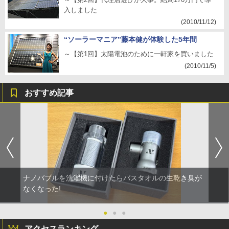
入しました
(2010/11/12)
“ソーラーマニア”藤本健が体験した5年間
～【第1回】太陽電池のために一軒家を買いました
(2010/11/5)
おすすめ記事
ナノバブルを洗濯機に付けたらバスタオルの生乾き臭が
なくなった!
●
●
●
アクセスランキング