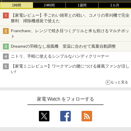
1時間
24時間
1週間
1カ月
【家電レビュー】手ごわい雑草との戦い、コメリの草刈機で完全
勝利 掃除機感覚で使えた
Francfranc、レンジで焼き目つくグリルと米も炊けるマルチポッ
ト
Dreameの羽根なし扇風機 室温に合わせて風量自動調整
ニトリ、手軽に使えるシンプルなハンディクリーナー
【家電ミニレビュー】ワークマンの腰につける爆風ファンが涼し
い!
もっと見る
家電 Watch をフォローする