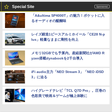
Special Site
「A&ultima SP4000T」の魅力！ポケットに入
るオーディオの醍醐味
レイズ鍛造1ピースアルミホイール「CE28 N-p
lus」軽量なままに剛性を向上
メモリ32GBでも予算内。産経新聞社がAMD R
yzen搭載dynabookを2千台導入
iFi audio主力「NEO Stream 3」「NEO iDSD
3」に迫る
ハイグレードテレビ「TCL Q7D Pro」。圧巻の
色彩美で映画＆ゲームが極上体験に