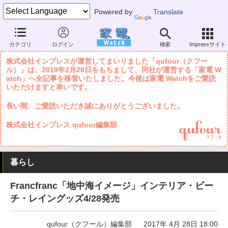
Powered by
Translate
家電 Watch
暮らし
美容・ファッション
ファッションブランド
カテゴリ
ログイン
検索
Impressサイト
株式会社インプレスが運営してまいりました「qufour（クフー
ル）」は、2019年2月28日をもちまして、同社が運営する「家電 W
atch」へ全記事を移管いたしました。今後は家電 Watchをご愛読
いただけますと幸いです。
長い間、ご愛読いただき誠にありがとうございました。
株式会社インプレス qufour編集部
暮らし
Francfranc「地中海イメージ」インテリア・ビー
チ・レイングッズ4/28発売
qufour（クフール）編集部
2017年 4月 28日 18:00