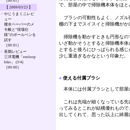
［00:01］
で、部屋の中で掃除機本体をほと
【 2009/03/23 】
■
やじうまミニレビ
ブラシの可動性もよく、ノズル
ュー
棚の下までスイスイと掃除機がか
撥水ペーパーのメ
モ帳と“現場仕
様”のボールペンを
掃除機を動かすときも円形なの
試す
いざ動かそうとすると掃除機本体が
［00:01］
とすると後ろにひっぱられる感じ
■
長期レビュー
少し重過ぎるかなという印象だ。
三洋電機「eneloop
bike」 (3/4)
［00:00］
●
使える付属ブラシ
本体には付属ブラシとして部屋
これは先端が細くなっている先に
ってみるとこれが結構優れもので
出してくれて、思った以上に綺麗