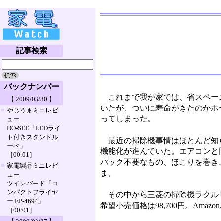
記事検索
バックナンバー
これまで我が家では、省スペー
【 2009/03/30 】
いたが、ついに寿命がきたのかホ
■
やじうまミニレビ
ってしまった。
ュー
DO-SEE「LEDライ
ト付きスタンドル
最近の掃除機事情はほとんど知
ーペ」
機能化が進んでいた。エアコンと
［00:01］
パック不要なもの、ほこりを巻き
■
家電製品ミニレビ
ま。
ュー
ツインバード「コ
ンパクトフライヤ
その中から三菱の掃除機ラクルリ「
ー EP-4694」
希望小売価格は98,700円。Amazon.
［00:01］