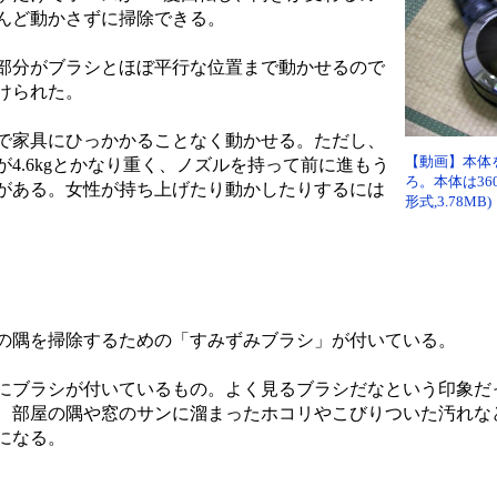
んど動かさずに掃除できる。
部分がブラシとほぼ平行な位置まで動かせるので
けられた。
で家具にひっかかることなく動かせる。ただし、
【動画】本体
4.6kgとかなり重く、ノズルを持って前に進もう
ろ。本体は36
がある。女性が持ち上げたり動かしたりするには
形式,3.78MB)
の隅を掃除するための「すみずみブラシ」が付いている。
ブラシが付いているもの。よく見るブラシだなという印象だ
、部屋の隅や窓のサンに溜まったホコリやこびりついた汚れな
になる。