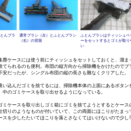
とんブラ
通常ブラシ（左）とふとんブラシ
ふとんブラシはティッシュペ
（右）の背面
ーをセットするとゴミが取り
い
塵ケースには使う前にティッシュをセットしておくと、溜ま
捨てられるのも便利。布団の縦方向から掃除機をかけたのでブ
不安だったが、シングル布団の縦の長さも難なくクリアした。
い込んだゴミを捨てるには、掃除機本体の上面にあるボタン
、中のゴミケースを取り出せるようになっている。
ミケースを取り出しゴミ箱にゴミを捨てようとするとケース
仕切りのようなものが付いていて、この両面にほこりがたまっ
ースを少したたいてほこりを落とさなくてはいけないので少し