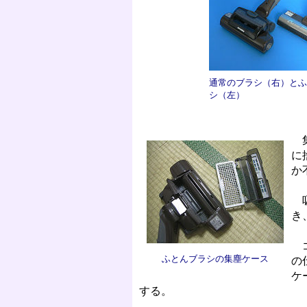
通常のブラシ（右）とふ
シ（左）
集
に
か
吸
き
ゴ
ふとんブラシの集塵ケース
の
ケ
する。