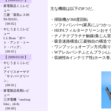
【 2009/03/27 】
■
家電製品ミニレビ
主な機能は以下の8つだ。
ュー
三菱「蒸気レスIH
NJ-XS10J」
・掃除機が360度回転
［00:02］
・ソフトバンパー(家具にぶつかっ
■
やじうまミニレビ
・HEPAフィルタークリーンおそう
ュー
・ナノテクプラチナ触媒(集じん室
L.L.Bean「ボー
・吸音迷路構造(三菱独自の構造で
ト・アンド・トー
・ワンプッシュオープン方式(取り
ト・バッグ」
［00:01］
・Wアレルパンチふとんブラシ(ふ
【 2009/03/26 】
・収納性&インテリア性(ホース巻
■
やじうまミニレビ
ュー
アイリスオーヤマ
「サイバークリー
ン」
［00:01］
■
家電製品長期レビ
ュー
三洋電機「eneloop
bike」(4/4)
［00:00］