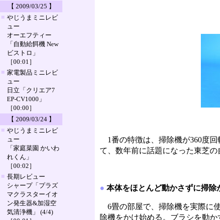
【 2009/03/25 】
■
やじうまミニレビ
ュー
オーエフティー
「自動給餌機 New
ビストロ」
［00:01］
■
家電製品ミニレビ
ュー
日立「クリエア7
EP-CV1000」
［00:00］
【 2009/03/24 】
■
やじうまミニレビ
ュー
1番の特徴は、掃除機が360度
「家庭菜園 かいわ
て、数年前に話題になった東芝の
れくん」
［00:02］
■
長期レビュー
シャープ「プラズ
●
本体をほとんど動かさずに掃除
マクラスターイオ
ン発生器&加湿空
6畳の部屋で、掃除機を実際に使
気清浄機」 (4/4)
除機をかけ始める。ブラシを動か