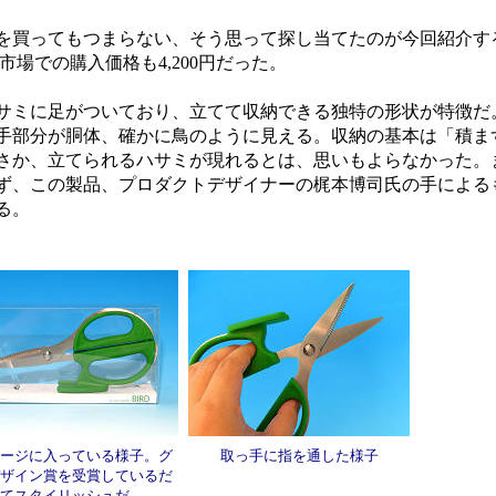
買ってもつまらない、そう思って探し当てたのが今回紹介する貝
天市場での購入価格も4,200円だった。
ミに足がついており、立てて収納できる独特の形状が特徴だ
手部分が胴体、確かに鳥のように見える。収納の基本は「積ま
さか、立てられるハサミが現れるとは、思いもよらなかった。
ず、この製品、プロダクトデザイナーの梶本博司氏の手によるもの
る。
ージに入っている様子。グ
取っ手に指を通した様子
ザイン賞を受賞しているだ
てスタイリッシュだ