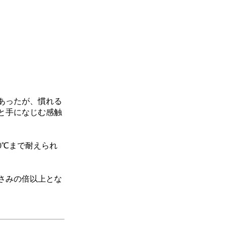
あったが、慣れる
と手になじむ感触
0℃まで耐えられ
さみの倍以上とな