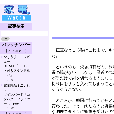
記事検索
バックナンバー
正直なところ私はこれまで、キ
【 2009/03/30 】
た。
■
やじうまミニレビ
ュー
DO-SEE「LEDライ
というのも、焼き海苔だの、調
ト付きスタンドル
躍の場がない。しかも、最近の包
ーペ」
が手だけで封を切れるようになっ
［00:01］
切り口をサッと入れてしまうこと
■
家電製品ミニレビ
そうそうこない。
ュー
ツインバード「コ
ンパクトフライヤ
ところが、韓国に行ってからとい
ー EP-4694」
変わった。そう、肉だろうと野菜
［00:01］
な調理スタイルに衝撃を受けたの