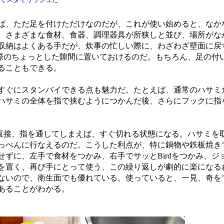
、ただ足を付けただけなのだが、これが使い始めると、なか
、さまざまな食材、食器、調理器具が所狭しと並び、場所がな
収納はよくある手だが、炊事の忙しい際に、わざわざ壁面に戻
、壁際のちょっとした隙間に置いておけるのだ。もちろん、足の付
ることもできる。
ぐにスタンバイできる点も魅力だ。たとえば、通常のハサミ
ハサミの全体を指で挟むようにつかんだ後、さらにフックに指
に直接、指を通してしまえば、すぐ切れる状態になる。ハサミを
っぺんに行なえるのだ。こうした利点が、特に鍋物や鉄板焼き
せずに、左手で食材をつかみ、右手でサッとBirdをつかみ、ジ
を置く、再び手にとって使う、この繰り返しが劇的に楽になる
ないので、衛生面でも優れている。使っていると、一見、奇を
あることがわかる。