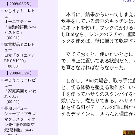
【 2009/03/25 】
■
やじうまミニレビ
本当に、結果からいってしまえば
ュー
炊事をしている最中のキッチンは
オーエフティー
「自動給餌機 New
にネットを付け、フックにかける
ビストロ」
しBirdなら、シンクのフチや
［00:01］
ックを使えば、壁に掛けて収納す
■
家電製品ミニレビ
ュー
立てておくと、使いたいときにす
日立「クリエア7
で、卓上に置いてある状態だと、
EP-CV1000」
［00:00］
ち直さなければならなかった。
【 2009/03/24 】
■
やじうまミニレビ
しかし、Birdの場合、取っ手
ュー
と、切る体勢を整える動作が、い
「家庭菜園 かいわ
手を使ってハサミのスタンバイを
れくん」
焼いたり、煮たりできる。ハサミ
［00:02］
材を切る刃がテーブルの面に触れ
■
長期レビュー
えるデザインも、きちんと理由が
シャープ「プラズ
マクラスターイオ
ン発生器&加湿空
気清浄機」 (4/4)