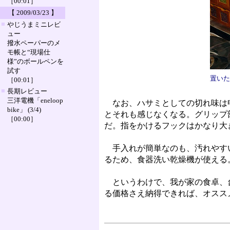
［00:01］
【 2009/03/23 】
■
やじうまミニレビ
ュー
撥水ペーパーのメ
モ帳と“現場仕
様”のボールペンを
試す
置いた
［00:01］
■
長期レビュー
三洋電機「eneloop
なお、ハサミとしての切れ味は申
bike」 (3/4)
とそれも感じなくなる。グリップ
［00:00］
だ。指をかけるフックはかなり大
手入れが簡単なのも、汚れやすい
るため、食器洗い乾燥機が使える
というわけで、我が家の食卓、台
る価格さえ納得できれば、オスス