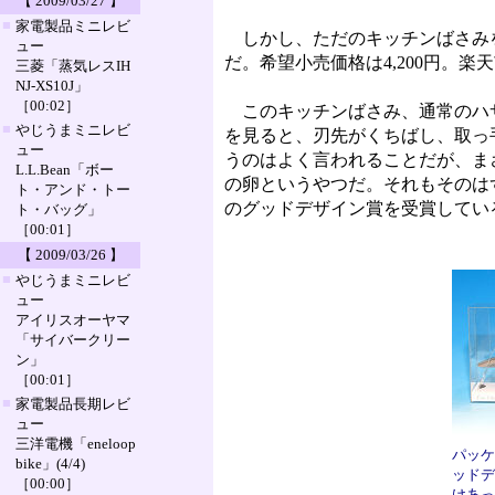
【 2009/03/27 】
■
家電製品ミニレビ
しかし、ただのキッチンばさみを
ュー
だ。希望小売価格は4,200円。楽
三菱「蒸気レスIH
NJ-XS10J」
［00:02］
このキッチンばさみ、通常のハサ
■
やじうまミニレビ
を見ると、刃先がくちばし、取っ
ュー
うのはよく言われることだが、ま
L.L.Bean「ボー
の卵というやつだ。それもそのは
ト・アンド・トー
のグッドデザイン賞を受賞してい
ト・バッグ」
［00:01］
【 2009/03/26 】
■
やじうまミニレビ
ュー
アイリスオーヤマ
「サイバークリー
ン」
［00:01］
■
家電製品長期レビ
ュー
三洋電機「eneloop
パッケ
bike」(4/4)
ッドデ
［00:00］
けあっ