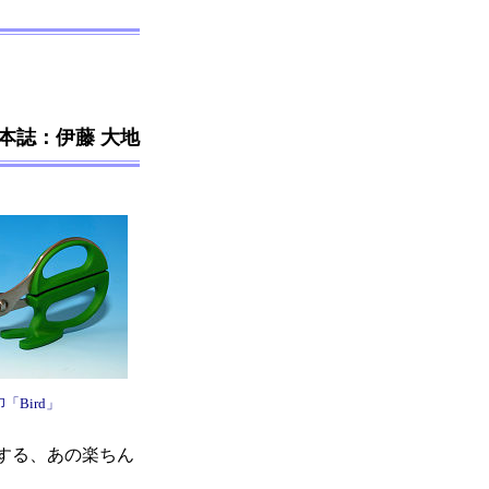
 by 本誌：伊藤 大地
「Bird」
する、あの楽ちん