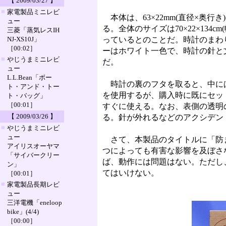
【 2009/03/27 】
■
家電製品ミニレビ
本体は、63×22mm(直径×奥
ュー
る。全体のサイズは70×22×134
三菱「蒸気レスIH
NJ-XS10J」
っているとのことだ。時計のまわ
［00:02］
ーはホワイト一色で、時計の針と
■
やじうまミニレビ
だ。
ュー
L.L.Bean「ボー
時計の裏のフタを取ると、中には
ト・アンド・トー
を使用するが、購入時に既にセッ
ト・バッグ」
［00:01］
すぐに使える。なお、表側の透明
【 2009/03/26 】
る。針が外れるなどのアクシデン
■
やじうまミニレビ
ュー
さて、本製品のタイトルに「防ま
アイリスオーヤマ
つによっても有害な影響を及ぼさ
「サイバークリー
ば、動作には問題はない。ただし
ン」
てはいけない。
［00:01］
■
家電製品長期レビ
ュー
三洋電機「eneloop
bike」(4/4)
［00:00］