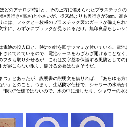
行き)ほどのアナログ時計と、その上方に備えられたプラスチック
cm(幅×奥行き×高さ)と小さいが、従来品よりも奥行きが5mm、高
りには、フックと一枚板のプラスチック製のガードが備えられ
文字に、わずかにブラックが見られるだけ。無印良品らしいシ
電池の投入口と、時計の針を回すツマミが付いている。電池は
トされてれているので、電池ケースをわざわざ開けることなく
のフタも取り外せるが、これは文字盤を保護する風防としての
トが起こらない限り、開ける必要はなさそうだ。
つ」とあったが、説明書の説明文を借りれば、「あらゆる方
ない」とのこと。つまり、生活防水仕様で、シャワーの水滴が
、“防水”仕様ではないので、水の中に浸したり、シャワーの水