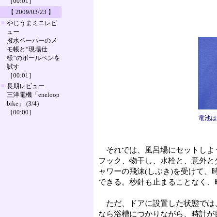
［00:01］
【 2009/03/23 】
■
やじうまミニレビ
ュー
撥水ペーパーのメ
モ帳と“現場仕
様”のボールペンを
試す
［00:01］
■
長期レビュー
三洋電機「eneloop
bike」 (3/4)
［00:00］
電池は
それでは、風呂場にセットしよう
フック、物干し、水栓と、意外と
ャワーの飛沫(しぶき)を受けて
できる。秒針も止まることなく、
ただ、ドアに設置した状態では、
なら浴槽につかりながら、時計が