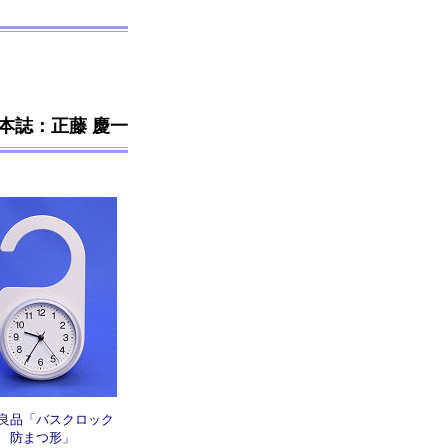
 by 本誌：正藤 慶一
良品「バスクロック
防まつ形」