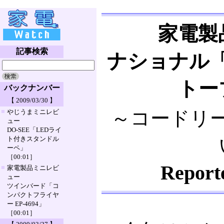
家電製
記事検索
ナショナル
トーブ
バックナンバー
【 2009/03/30 】
■
～コードリ
やじうまミニレビ
ュー
DO-SEE「LEDライ
ト付きスタンドル
ーペ」
［00:01］
Repo
■
家電製品ミニレビ
ュー
ツインバード「コ
ンパクトフライヤ
ー EP-4694」
［00:01］