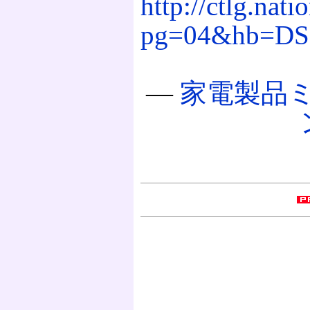
http://ctlg.nati
pg=04&hb=DS
―
家電製品