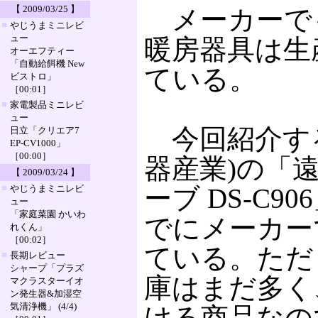
【 2009/03/25 】
メーカーで
■
やじうまミニレビ
ュー
暖房器具は生
オーエフティー
「自動給餌機 New
ている。
ビストロ」
［00:01］
■
家電製品ミニレビ
ュー
今回紹介する
日立「クリエア7
EP-CV1000」
［00:00］
器産業)の「
【 2009/03/24 】
■
やじうまミニレビ
ーブ DS-C
ュー
「家庭菜園 かいわ
でにメーカー
れくん」
［00:02］
ている。ただ
■
長期レビュー
シャープ「プラズ
庫はまだ多く
マクラスターイオ
ン発生器&加湿空
気清浄機」 (4/4)
ける商品なの