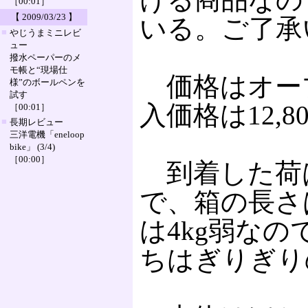
［00:01］
【 2009/03/23 】
いる。ご了承
■
やじうまミニレビ
ュー
撥水ペーパーのメ
モ帳と“現場仕
価格はオー
様”のボールペンを
試す
入価格は12,
［00:01］
■
長期レビュー
三洋電機「eneloop
bike」 (3/4)
［00:00］
到着した荷
で、箱の長さ
は4kg弱な
ちはぎりぎり