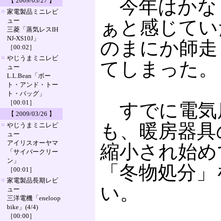
今年はかな
【 2009/03/27 】
■
家電製品ミニレビ
ュー
ぁと感じてい
三菱「蒸気レスIH
NJ-XS10J」
のまにか師走
［00:02］
■
やじうまミニレビ
てしまった。
ュー
L.L.Bean「ボー
ト・アンド・トー
ト・バッグ」
［00:01］
すでに電気
【 2009/03/26 】
も、暖房器具
■
やじうまミニレビ
ュー
アイリスオーヤマ
縮小され始め
「サイバークリー
ン」
「冬物処分」
［00:01］
■
家電製品長期レビ
い。
ュー
三洋電機「eneloop
bike」(4/4)
［00:00］